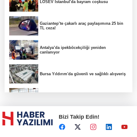
LÖSEV İstanbul'da bayram coşkusu
Gaziantep’te çakarlı araç paylaşımına 25 bin
TL ceza!
Antalya’da ipekböcekçiliği yeniden
canlanıyor
Bursa Yıldırım'da güvenli ve sağlıklı alışveriş
Konya Karatay'da futsalda ikinci randevu
Bizi Takip Edin!
Başkent'in göletlerinde temizlik ve bakım
sürüyor