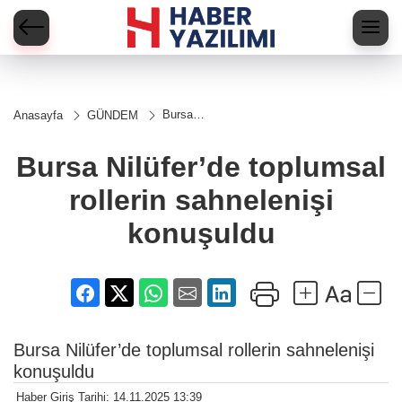
Bursa
Anasayfa
GÜNDEM
Nilüfer’de
toplumsal
rollerin
Bursa Nilüfer’de toplumsal
sahnelenişi
konuşuldu
rollerin sahnelenişi
konuşuldu
Bursa Nilüfer’de toplumsal rollerin sahnelenişi
konuşuldu
Haber Giriş Tarihi: 14.11.2025 13:39