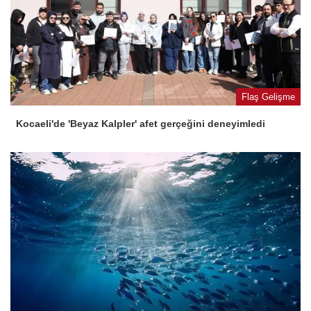
Flaş Gelişme
Kocaeli'de 'Beyaz Kalpler' afet gerçeğini deneyimledi