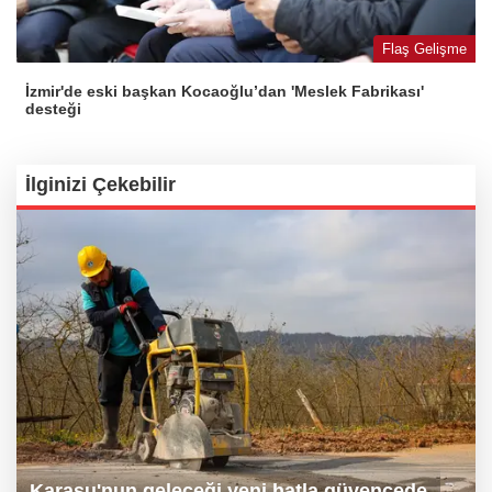
Flaş Gelişme
İzmir'de eski başkan Kocaoğlu’dan 'Meslek Fabrikası'
desteği
İlginizi Çekebilir
Karasu'nun geleceği yeni hatla güvencede