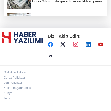
Bursa Yıldırım'da güvenli ve sağlıklı alışveriş
Konya Karatay'da futsalda ikinci randevu
Bizi Takip Edin!
Başkent'in göletlerinde temizlik ve bakım
sürüyor
Aile'nin 'sosyal risk haritaları' şekilleniyor
Gizlilik Politikası
Ordu Altınordu’ya yeni etkinlik ve fuar alanı
Çerez Politikası
geliyor
Veri Politikası
Kullanım Şartnamesi
Künye
İletişim