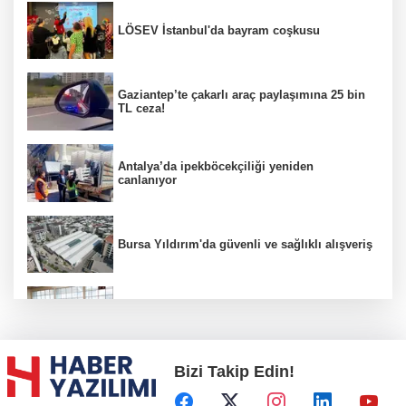
LÖSEV İstanbul'da bayram coşkusu
Gaziantep’te çakarlı araç paylaşımına 25 bin
TL ceza!
Antalya’da ipekböcekçiliği yeniden
canlanıyor
Bursa Yıldırım'da güvenli ve sağlıklı alışveriş
Konya Karatay'da futsalda ikinci randevu
Bizi Takip Edin!
Başkent'in göletlerinde temizlik ve bakım
sürüyor