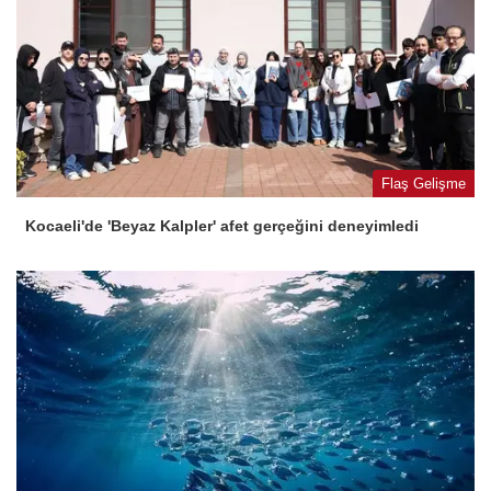
Flaş Gelişme
Kocaeli'de 'Beyaz Kalpler' afet gerçeğini deneyimledi