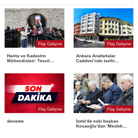
Flaş Gelişme
Flaş Gelişme
Harita ve Kadastro
Ankara Anafartalar
Mühendisleri: Tescil
Caddesi’nde tarihi
yasaya aykırı
dönüşüm
Flaş Gelişme
Flaş Gelişme
İzmir'de eski başkan
deneme
Kocaoğlu’dan 'Meslek
Fabrikası' desteği