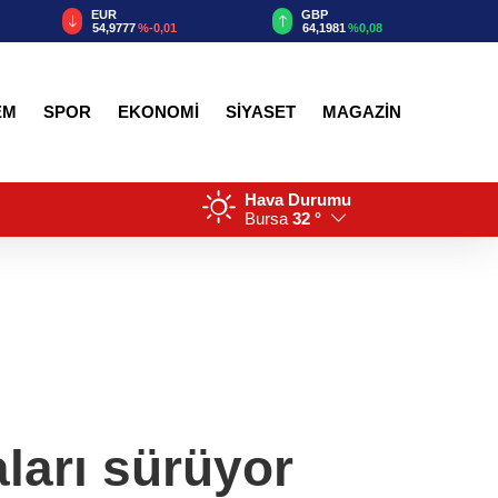
EUR
GBP
54,9777
%-0,01
64,1981
%0,08
EM
SPOR
EKONOMİ
SİYASET
MAGAZİN
Hava Durumu
Bursa
32 °
ları sürüyor