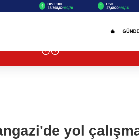
TRY
BIST 100
USD
61
%0,80
13.798,82
%0,70
47,6920
%0,16
GÜND
‹
›
gazi'de yol çalışma