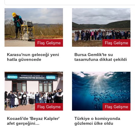
Flaş Gelişme
Flaş Gelişme
Karasu'nun geleceği yeni
Bursa Gemlik'te su
hatla güvencede
tasarrufuna dikkat çekildi
Flaş Gelişme
Flaş Gelişme
Kocaeli'de 'Beyaz Kalpler'
Türkiye o komisyonda
afet gerçeğini
gözlemci ülke oldu
deneyimledi