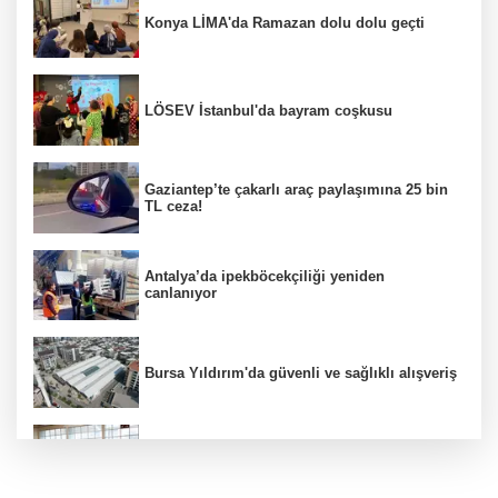
Konya LİMA'da Ramazan dolu dolu geçti
LÖSEV İstanbul'da bayram coşkusu
Gaziantep’te çakarlı araç paylaşımına 25 bin
TL ceza!
Antalya’da ipekböcekçiliği yeniden
canlanıyor
Bursa Yıldırım'da güvenli ve sağlıklı alışveriş
Konya Karatay'da futsalda ikinci randevu