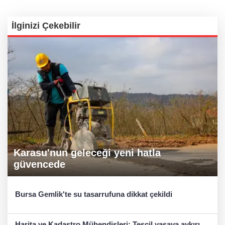
İlginizi Çekebilir
Karasu'nun geleceği yeni hatla
güvencede
Bursa Gemlik'te su tasarrufuna dikkat çekildi
Harita ve Kadastro Mühendisleri: Tescil yasaya aykırı