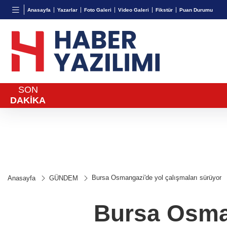
BGN
VND
GAU/
Anasayfa
Yazarlar
Foto Galeri
Video Galeri
Fikstür
Puan Durumu
27,9743
%-0,22
0,0018
%0,28
6.544,
SON
DAKİKA
Bursa Osmangazi'de yol çalışmaları sürüyor
Anasayfa
GÜNDEM
Bursa Osman