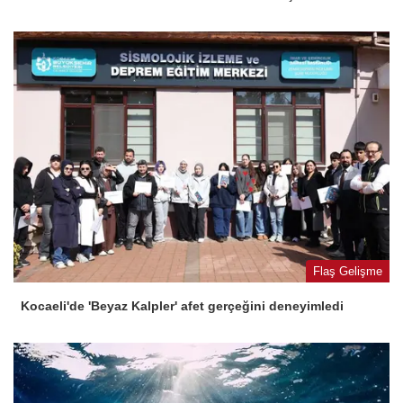
Flaş Gelişme
Kocaeli'de 'Beyaz Kalpler' afet gerçeğini deneyimledi