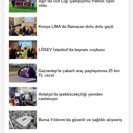
Ağrı’da U18 Ligi Şampiyonu Patnos Spor
oldu
Konya LİMA'da Ramazan dolu dolu geçti
LÖSEV İstanbul'da bayram coşkusu
Gaziantep’te çakarlı araç paylaşımına 25 bin
TL ceza!
Antalya’da ipekböcekçiliği yeniden
canlanıyor
Bursa Yıldırım'da güvenli ve sağlıklı alışveriş