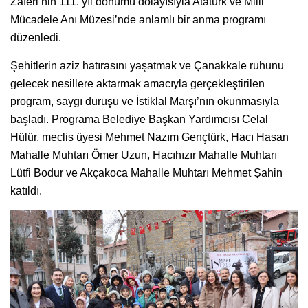
Zaferi’nin 111. yıl dönümü dolayısıyla Atatürk ve Milli
Mücadele Anı Müzesi’nde anlamlı bir anma programı
düzenledi.
Şehitlerin aziz hatırasını yaşatmak ve Çanakkale ruhunu
gelecek nesillere aktarmak amacıyla gerçekleştirilen
program, saygı duruşu ve İstiklal Marşı’nın okunmasıyla
başladı. Programa Belediye Başkan Yardımcısı Celal
Hülür, meclis üyesi Mehmet Nazım Gençtürk, Hacı Hasan
Mahalle Muhtarı Ömer Uzun, Hacıhızır Mahalle Muhtarı
Lütfi Bodur ve Akçakoca Mahalle Muhtarı Mehmet Şahin
katıldı.