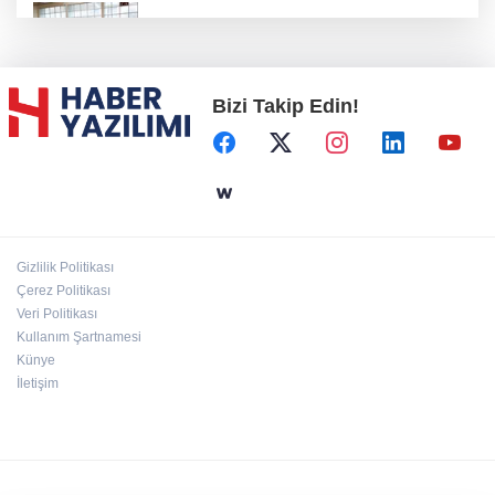
Konya Karatay'da futsalda ikinci randevu
Bizi Takip Edin!
Başkent'in göletlerinde temizlik ve bakım
sürüyor
Aile'nin 'sosyal risk haritaları' şekilleniyor
Gizlilik Politikası
Ordu Altınordu’ya yeni etkinlik ve fuar alanı
Çerez Politikası
geliyor
Veri Politikası
Kullanım Şartnamesi
Künye
İletişim