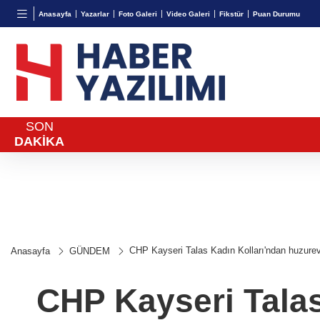
BGN
VND
Anasayfa
Yazarlar
Foto Galeri
Video Galeri
Fikstür
Puan Durumu
%-0,02
27,9743
%-0,22
0,0018
%0,22
SON
DAKİKA
CHP Kayseri Talas Kadın Kolları'ndan huzurev
Anasayfa
GÜNDEM
CHP Kayseri Talas