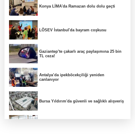
Konya LİMA'da Ramazan dolu dolu geçti
LÖSEV İstanbul'da bayram coşkusu
Gaziantep’te çakarlı araç paylaşımına 25 bin
TL ceza!
Antalya’da ipekböcekçiliği yeniden
canlanıyor
Bursa Yıldırım'da güvenli ve sağlıklı alışveriş
Konya Karatay'da futsalda ikinci randevu