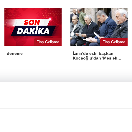
yasaya aykırı
dönüşüm
Flaş Gelişme
Flaş Gelişme
İzmir'de eski başkan
deneme
Kocaoğlu’dan 'Meslek
Fabrikası' desteği