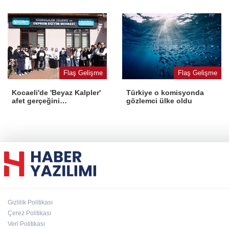
Flaş Gelişme
Flaş Gelişme
Kocaeli'de 'Beyaz Kalpler'
Türkiye o komisyonda
afet gerçeğini
gözlemci ülke oldu
deneyimledi
Gizlilik Politikası
Çerez Politikası
Veri Politikası