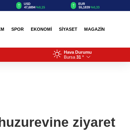
USD
EUR
GBP
47,6894
%0,15
55,1839
%0,33
64,3972
%0,
EM
SPOR
EKONOMİ
SİYASET
MAGAZİN
Hava Durumu
Bursa
31 °
huzurevine ziyaret