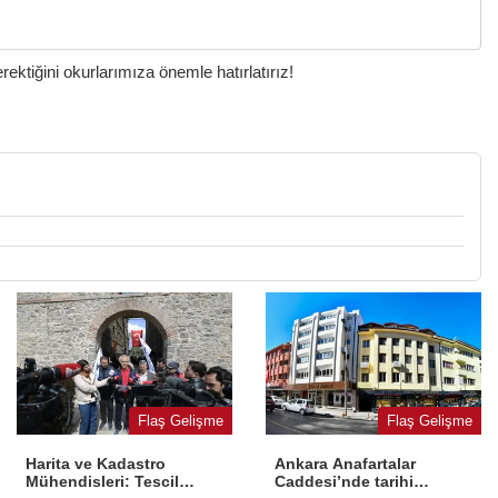
ktiğini okurlarımıza önemle hatırlatırız!
Flaş Gelişme
Flaş Gelişme
Harita ve Kadastro
Ankara Anafartalar
Mühendisleri: Tescil
Caddesi’nde tarihi