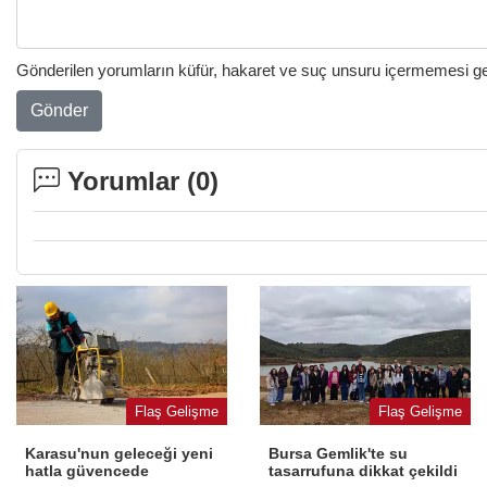
Gönderilen yorumların küfür, hakaret ve suç unsuru içermemesi gere
Gönder
Yorumlar (
0
)
Flaş Gelişme
Flaş Gelişme
Karasu'nun geleceği yeni
Bursa Gemlik'te su
hatla güvencede
tasarrufuna dikkat çekildi