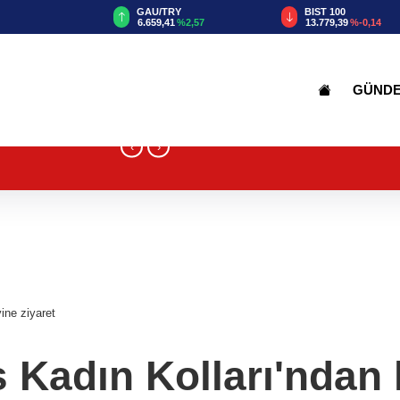
GAU/TRY
BIST 100
6.659,41
%2,57
13.779,39
%-0,14
GÜND
‹
›
ine ziyaret
 Kadın Kolları'ndan 