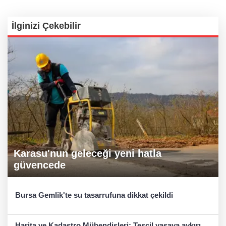
İlginizi Çekebilir
Karasu'nun geleceği yeni hatla
güvencede
Bursa Gemlik'te su tasarrufuna dikkat çekildi
Harita ve Kadastro Mühendisleri: Tescil yasaya aykırı