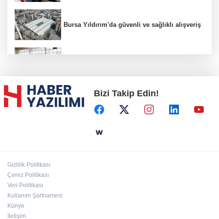
Bursa Yıldırım'da güvenli ve sağlıklı alışveriş
Konya Karatay'da futsalda ikinci randevu
Bizi Takip Edin!
Başkent'in göletlerinde temizlik ve bakım
sürüyor
Aile'nin 'sosyal risk haritaları' şekilleniyor
Gizlilik Politikası
Ordu Altınordu’ya yeni etkinlik ve fuar alanı
Çerez Politikası
geliyor
Veri Politikası
Kullanım Şartnamesi
Künye
İletişim