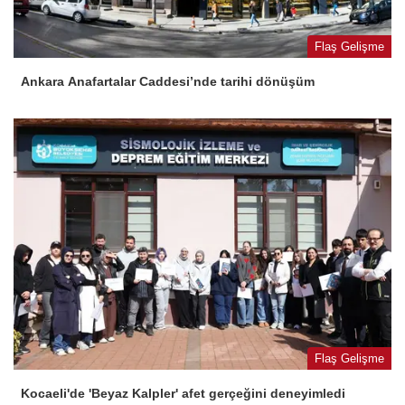
Flaş Gelişme
Ankara Anafartalar Caddesi’nde tarihi dönüşüm
Flaş Gelişme
Kocaeli'de 'Beyaz Kalpler' afet gerçeğini deneyimledi