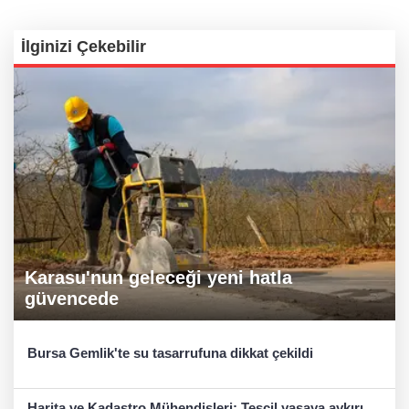
İlginizi Çekebilir
Karasu'nun geleceği yeni hatla
güvencede
Bursa Gemlik'te su tasarrufuna dikkat çekildi
Harita ve Kadastro Mühendisleri: Tescil yasaya aykırı