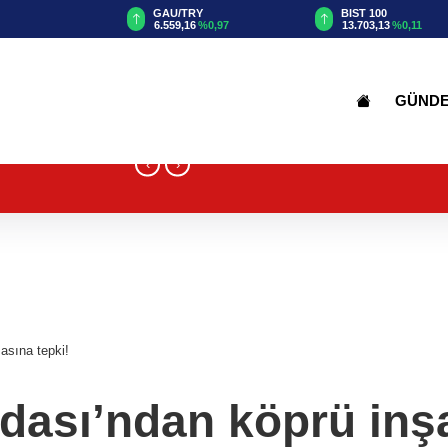
TRY
BIST 100
USD
16
%0,97
13.703,13
%0,11
47,5779
%0,04
GÜND
‹
›
asına tepki!
dası’ndan köprü inşa