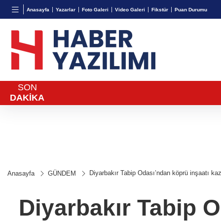
BGN
VND
GAU/
Anasayfa
Yazarlar
Foto Galeri
Video Galeri
Fikstür
Puan Durumu
28,0626
%0,37
0,0018
%0,12
6.559,
SON
DAKİKA
Diyarbakır Tabip Odası’ndan köprü inşaatı kaz
Anasayfa
GÜNDEM
Diyarbakır Tabip O