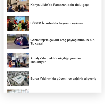
Konya LİMA'da Ramazan dolu dolu geçti
LÖSEV İstanbul'da bayram coşkusu
Gaziantep’te çakarlı araç paylaşımına 25 bin
TL ceza!
Antalya’da ipekböcekçiliği yeniden
canlanıyor
Bursa Yıldırım'da güvenli ve sağlıklı alışveriş
Konya Karatay'da futsalda ikinci randevu