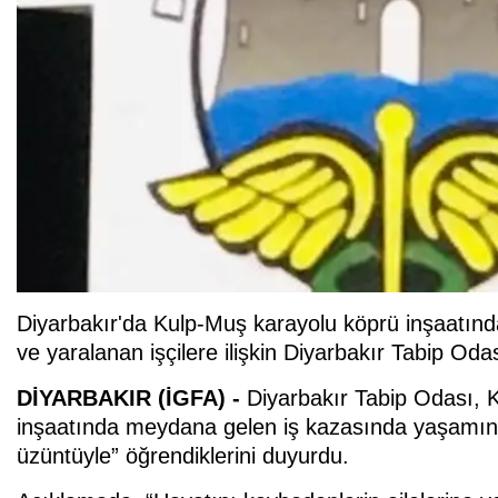
Diyarbakır'da Kulp-Muş karayolu köprü inşaatın
ve yaralanan işçilere ilişkin Diyarbakır Tabip Od
DİYARBAKIR (İGFA) -
Diyarbakır Tabip Odası, K
inşaatında meydana gelen iş kazasında yaşamını y
üzüntüyle” öğrendiklerini duyurdu.