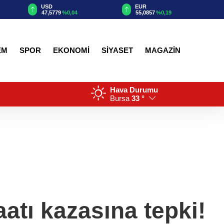
EUR
GBP
55,0857
%0,19
64,2208
%0,22
EM
SPOR
EKONOMİ
SİYASET
MAGAZİN
Hava Durumu
Bursa
33 °
atı kazasına tepki!