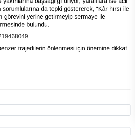
akınlarına başsağlığı diliyor, yaralılara ise acil
ın sorumlularına da tepki göstererek, “Kâr hırsı ile
m görevini yerine getirmeyip sermaye ile
dirmesinde bulundu.
60219468049
benzer trajedilerin önlenmesi için önemine dikkat