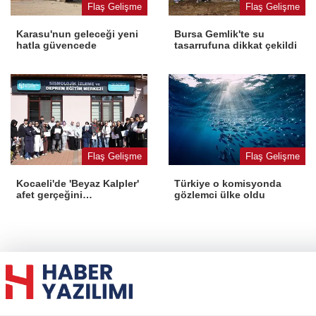
Flaş Gelişme
Flaş Gelişme
Karasu'nun geleceği yeni
Bursa Gemlik'te su
hatla güvencede
tasarrufuna dikkat çekildi
Flaş Gelişme
Flaş Gelişme
Kocaeli'de 'Beyaz Kalpler'
Türkiye o komisyonda
afet gerçeğini
gözlemci ülke oldu
deneyimledi