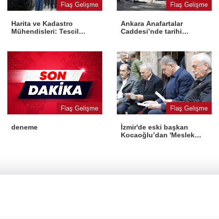
Flaş Gelişme
Flaş Gelişme
Harita ve Kadastro
Ankara Anafartalar
Mühendisleri: Tescil
Caddesi’nde tarihi
yasaya aykırı
dönüşüm
Flaş Gelişme
Flaş Gelişme
İzmir'de eski başkan
deneme
Kocaoğlu’dan 'Meslek
Fabrikası' desteği