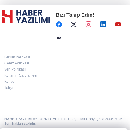
Bizi Takip Edin!
Başkent'in göletlerinde temizlik ve bakım
sürüyor
Aile'nin 'sosyal risk haritaları' şekilleniyor
Gizlilik Politikası
Ordu Altınordu’ya yeni etkinlik ve fuar alanı
Çerez Politikası
geliyor
Veri Politikası
Kullanım Şartnamesi
Künye
İletişim
HABER YAZILIMI
ve TURKTICARET.NET projesidir Copyright© 2006-2026
Tüm hakları saklıdır.