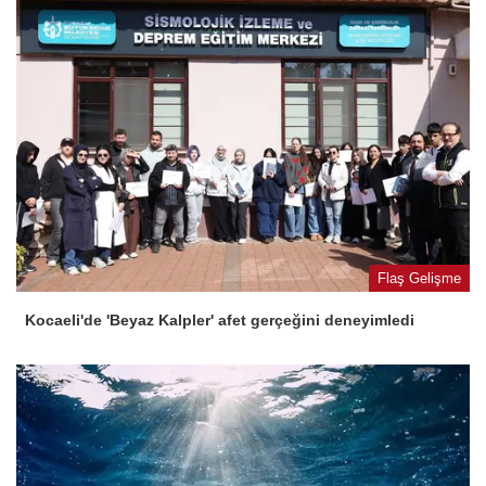
Flaş Gelişme
Kocaeli'de 'Beyaz Kalpler' afet gerçeğini deneyimledi