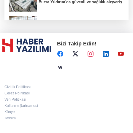
Bursa Yıldırım'da güvenli ve sağlıklı alışveriş
Konya Karatay'da futsalda ikinci randevu
Bizi Takip Edin!
Başkent'in göletlerinde temizlik ve bakım
sürüyor
Aile'nin 'sosyal risk haritaları' şekilleniyor
Gizlilik Politikası
Ordu Altınordu’ya yeni etkinlik ve fuar alanı
Çerez Politikası
geliyor
Veri Politikası
Kullanım Şartnamesi
Künye
İletişim