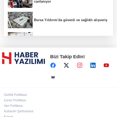
canlanıyor
Bursa Yıldırım'da güvenli ve sağlıklı alışveriş
Konya Karatay'da futsalda ikinci randevu
Bizi Takip Edin!
Başkent'in göletlerinde temizlik ve bakım
sürüyor
Aile'nin 'sosyal risk haritaları' şekilleniyor
Gizlilik Politikası
Ordu Altınordu’ya yeni etkinlik ve fuar alanı
Çerez Politikası
geliyor
Veri Politikası
Kullanım Şartnamesi
Künye