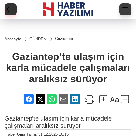
Gaziantep’te
Anasayfa
GÜNDEM
ulaşım için
karla
mücadele
Gaziantep’te ulaşım için
çalışmaları
aralıksız
karla mücadele çalışmaları
sürüyor
aralıksız sürüyor
Gaziantep’te ulaşım için karla mücadele
çalışmaları aralıksız sürüyor
Haber Giriş Tarihi: 31.12.2025 10:15