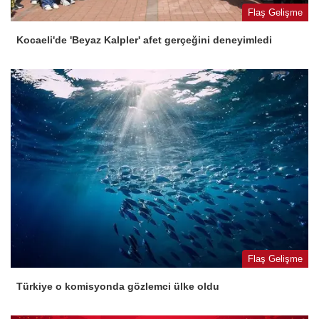
Flaş Gelişme
Kocaeli'de 'Beyaz Kalpler' afet gerçeğini deneyimledi
Flaş Gelişme
Türkiye o komisyonda gözlemci ülke oldu