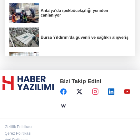
Antalya’da ipekböcekçiliği yeniden
canlanıyor
Bursa Yıldırım'da güvenli ve sağlıklı alışveriş
Konya Karatay'da futsalda ikinci randevu
Bizi Takip Edin!
Başkent'in göletlerinde temizlik ve bakım
sürüyor
Aile'nin 'sosyal risk haritaları' şekilleniyor
Gizlilik Politikası
Ordu Altınordu’ya yeni etkinlik ve fuar alanı
Çerez Politikası
geliyor
Veri Politikası