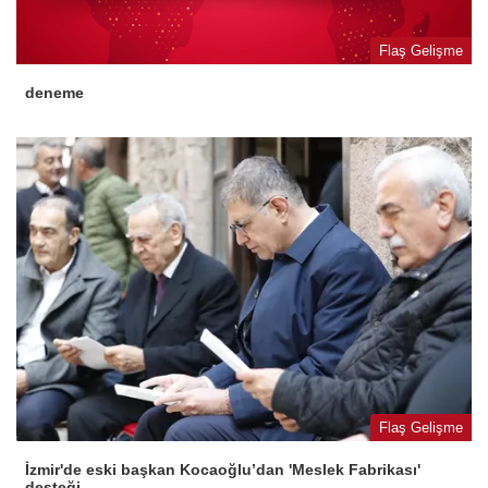
Flaş Gelişme
deneme
Flaş Gelişme
İzmir'de eski başkan Kocaoğlu’dan 'Meslek Fabrikası'
desteği