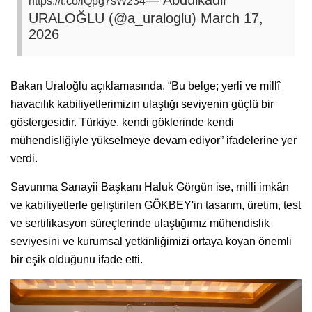
https://t.co/lQpg7sW234
URALOĞLU (@a_uraloglu)
March 17,
2026
Bakan Uraloğlu açıklamasında, “Bu belge; yerli ve millî
havacılık kabiliyetlerimizin ulaştığı seviyenin güçlü bir
göstergesidir. Türkiye, kendi göklerinde kendi
mühendisliğiyle yükselmeye devam ediyor” ifadelerine yer
verdi.
Savunma Sanayii Başkanı Haluk Görgün ise, milli imkân
ve kabiliyetlerle geliştirilen GÖKBEY'in tasarım, üretim, test
ve sertifikasyon süreçlerinde ulaştığımız mühendislik
seviyesini ve kurumsal yetkinliğimizi ortaya koyan önemli
bir eşik olduğunu ifade etti.