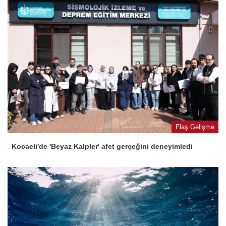
Flaş Gelişme
Kocaeli'de 'Beyaz Kalpler' afet gerçeğini deneyimledi