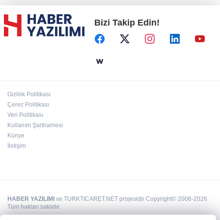
Bizi Takip Edin!
Başkent'in göletlerinde temizlik ve bakım
sürüyor
Aile'nin 'sosyal risk haritaları' şekilleniyor
Gizlilik Politikası
Ordu Altınordu’ya yeni etkinlik ve fuar alanı
Çerez Politikası
geliyor
Veri Politikası
Kullanım Şartnamesi
Künye
İletişim
HABER YAZILIMI
ve TURKTICARET.NET projesidir Copyright© 2006-2026
Tüm hakları saklıdır.