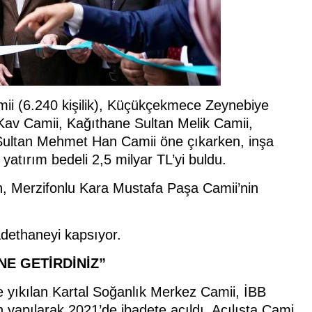
ii (6.240 kişilik), Küçükçekmece Zeynebiye
Kav Camii, Kağıthane Sultan Melik Camii,
h Sultan Mehmet Han Camii öne çıkarken, inşa
atırım bedeli 2,5 milyar TL’yi buldu.
n, Merzifonlu Kara Mustafa Paşa Camii’nin
adethaneyi kapsıyor.
NE GETİRDİNİZ”
 yıkılan Kartal Soğanlık Merkez Camii, İBB
yapılarak 2021’de ibadete açıldı. Açılışta Cami