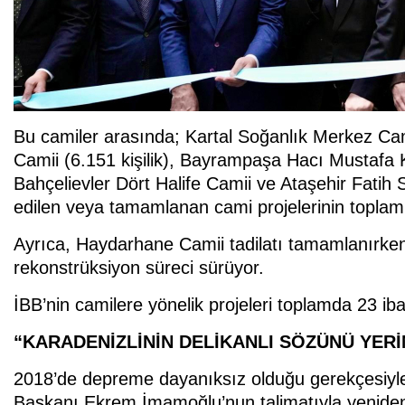
Bu camiler arasında; Kartal Soğanlık Merkez Cam
Camii (6.151 kişilik), Bayrampaşa Hacı Mustafa 
Bahçelievler Dört Halife Camii ve Ataşehir Fati
edilen veya tamamlanan cami projelerinin toplam y
Ayrıca, Haydarhane Camii tadilatı tamamlanırke
rekonstrüksiyon süreci sürüyor.
İBB’nin camilere yönelik projeleri toplamda 23 ib
“KARADENİZLİNİN DELİKANLI SÖZÜNÜ YERİ
2018’de depreme dayanıksız olduğu gerekçesiyle
Başkanı Ekrem İmamoğlu’nun talimatıyla yeniden 