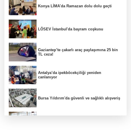
Konya LİMA'da Ramazan dolu dolu geçti
LÖSEV İstanbul'da bayram coşkusu
Gaziantep’te çakarlı araç paylaşımına 25 bin
TL ceza!
Antalya’da ipekböcekçiliği yeniden
canlanıyor
Bursa Yıldırım'da güvenli ve sağlıklı alışveriş
Konya Karatay'da futsalda ikinci randevu