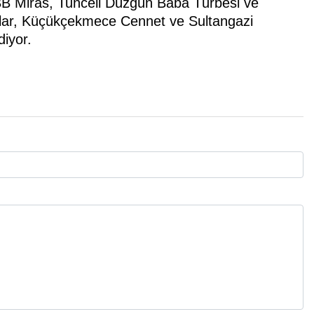
İBB Miras, Tunceli Düzgün Baba Türbesi ve
lar, Küçükçekmece Cennet ve Sultangazi
diyor.