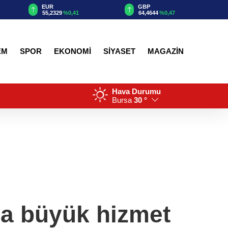
EUR
GBP
55,2329
%0,41
64,4644
%0,47
EM
SPOR
EKONOMİ
SİYASET
MAGAZİN
Hava Durumu
Bursa
30 °
na büyük hizmet