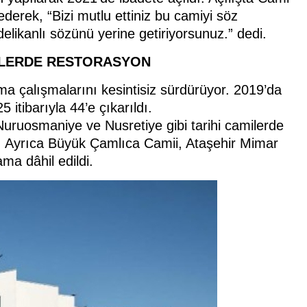
erek, “Bizi mutlu ettiniz bu camiyi söz
elikanlı sözünü yerine getiriyorsunuz.” dedi.
BELERDE RESTORASYON
ruma çalışmalarını kesintisiz sürdürüyor. 2019’da
 itibarıyla 44’e çıkarıldı.
ruosmaniye ve Nusretiye gibi tarihi camilerde
or. Ayrıca Büyük Çamlıca Camii, Ataşehir Mimar
ma dâhil edildi.