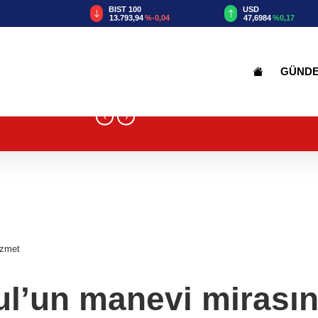
TRY
BIST 100
USD
56
%3,11
13.793,94
%-0,04
47,6984
%0,17
GÜND
‹
›
izmet
ul’un manevi mirası