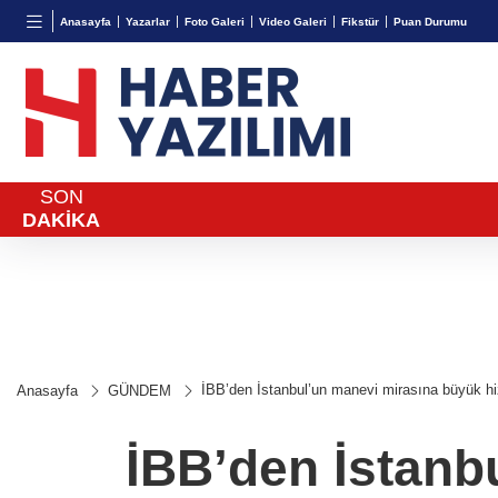
BGN
VND
GAU/
Anasayfa
Yazarlar
Foto Galeri
Video Galeri
Fikstür
Puan Durumu
27,9743
%-0,22
0,0018
%0,31
6.694,
SON
DAKİKA
İBB’den İstanbul’un manevi mirasına büyük h
Anasayfa
GÜNDEM
İBB’den İstanb