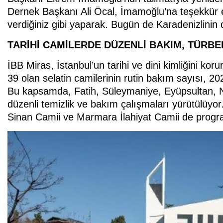
Dernek Başkanı Ali Öcal, İmamoğlu’na teşekkür ed
verdiğiniz gibi yaparak. Bugün de Karadenizlinin d
TARİHİ CAMİLERDE DÜZENLİ BAKIM, TÜR
İBB Miras, İstanbul’un tarihi ve dini kimliğini ko
39 olan selatin camilerinin rutin bakım sayısı, 2025
Bu kapsamda, Fatih, Süleymaniye, Eyüpsultan, Nu
düzenli temizlik ve bakım çalışmaları yürütülüy
Sinan Camii ve Marmara İlahiyat Camii de progra