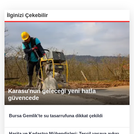
İlginizi Çekebilir
Karasu'nun geleceği yeni hatla
güvencede
Bursa Gemlik'te su tasarrufuna dikkat çekildi
Harita ve Kadastro Mühendisleri: Tescil yasaya aykırı