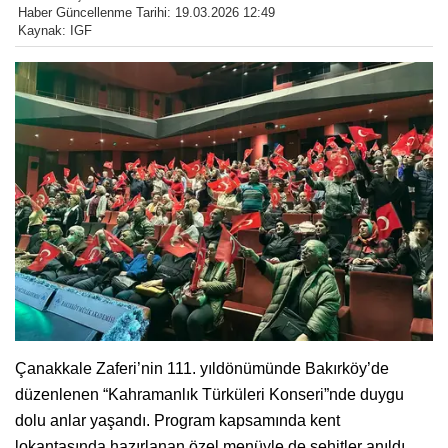
Haber Güncellenme Tarihi: 19.03.2026 12:49
Kaynak: IGF
Çanakkale Zaferi’nin 111. yıldönümünde Bakırköy’de
düzenlenen “Kahramanlık Türküleri Konseri”nde duygu
dolu anlar yaşandı. Program kapsamında kent
lokantasında hazırlanan özel menüyle de şehitler anıldı,