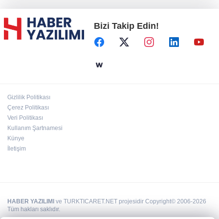
Bizi Takip Edin!
Başkent'in göletlerinde temizlik ve bakım
sürüyor
Aile'nin 'sosyal risk haritaları' şekilleniyor
Gizlilik Politikası
Ordu Altınordu’ya yeni etkinlik ve fuar alanı
Çerez Politikası
geliyor
Veri Politikası
Kullanım Şartnamesi
Künye
İletişim
HABER YAZILIMI
ve TURKTICARET.NET projesidir Copyright© 2006-2026
Tüm hakları saklıdır.