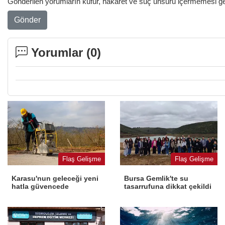
Gönderilen yorumların küfür, hakaret ve suç unsuru içermemesi gere
Gönder
Yorumlar (
0
)
Flaş Gelişme
Flaş Gelişme
Karasu'nun geleceği yeni
Bursa Gemlik'te su
hatla güvencede
tasarrufuna dikkat çekildi