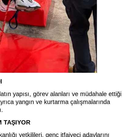
I
ilatın yapısı, görev alanları ve müdahale ettiği
. Ayrıca yangın ve kurtarma çalışmalarında
ı.
M TAŞIYOR
lığı yetkilileri, genç itfaiyeci adaylarını