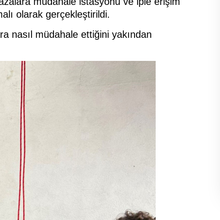
zalara müdahale istasyonu ve iple erişim
ı olarak gerçekleştirildi.
ara nasıl müdahale ettiğini yakından