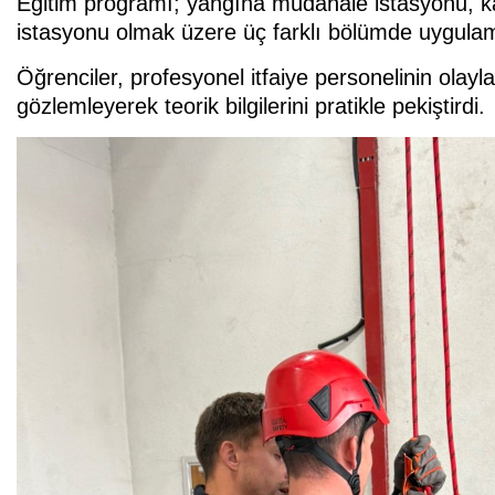
Eğitim programı; yangına müdahale istasyonu, ka
istasyonu olmak üzere üç farklı bölümde uygulamal
Öğrenciler, profesyonel itfaiye personelinin olayl
gözlemleyerek teorik bilgilerini pratikle pekiştirdi.