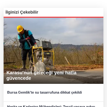
İlginizi Çekebilir
Karasu'nun geleceği yeni hatla
güvencede
Bursa Gemlik'te su tasarrufuna dikkat çekildi
Harita ve Kadastro Mühendisleri: Tescil yasaya aykırı