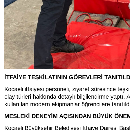
İTFAİYE TEŞKİLATININ GÖREVLERİ TANITILD
Kocaeli itfaiyesi personeli, ziyaret süresince teşk
olay türleri hakkında detaylı bilgilendirme yaptı
kullanılan modern ekipmanlar öğrencilere tanıtıld
MESLEKİ DENEYİM AÇISINDAN BÜYÜK ÖNE
Kocaeli Büyükşehir Belediyesi İtfaiye Dairesi Başkan