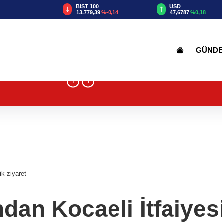
TRY
BIST 100
USD
55
%2,59
13.779,39
%-0,14
47,6787
%0,18
GÜND
‹
›
ik ziyaret
ndan Kocaeli İtfaiyes