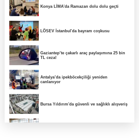
Konya LİMA'da Ramazan dolu dolu geçti
LÖSEV İstanbul'da bayram coşkusu
Gaziantep’te çakarlı araç paylaşımına 25 bin
TL ceza!
Antalya’da ipekböcekçiliği yeniden
canlanıyor
Bursa Yıldırım'da güvenli ve sağlıklı alışveriş
Konya Karatay'da futsalda ikinci randevu