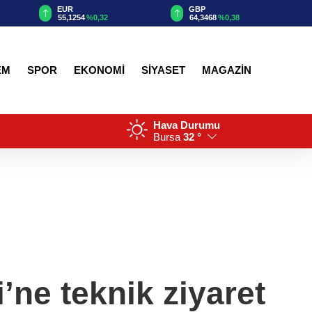
EUR
GBP
55,1254
%0,32
64,3468
%0,38
EM
SPOR
EKONOMİ
SİYASET
MAGAZİN
Hava Durumu
Bursa
32 °
i’ne teknik ziyaret