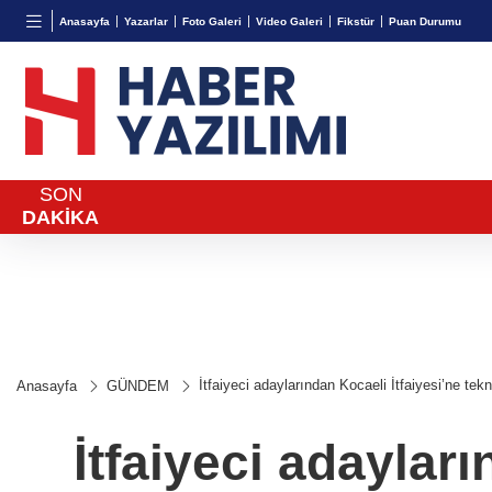
BGN
VND
GAU/
Anasayfa
Yazarlar
Foto Galeri
Video Galeri
Fikstür
Puan Durumu
27,9743
%-0,22
0,0018
%0,32
6.660,
SON
DAKİKA
İtfaiyeci adaylarından Kocaeli İtfaiyesi’ne tekn
Anasayfa
GÜNDEM
İtfaiyeci adayları