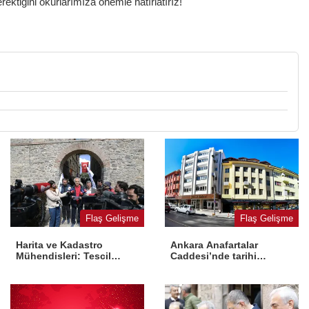
ktiğini okurlarımıza önemle hatırlatırız!
Flaş Gelişme
Flaş Gelişme
Harita ve Kadastro
Ankara Anafartalar
Mühendisleri: Tescil
Caddesi’nde tarihi
yasaya aykırı
dönüşüm