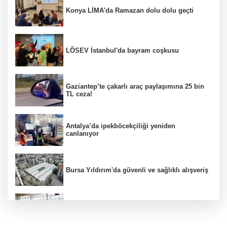
Konya LİMA'da Ramazan dolu dolu geçti
LÖSEV İstanbul'da bayram coşkusu
Gaziantep’te çakarlı araç paylaşımına 25 bin
TL ceza!
Antalya’da ipekböcekçiliği yeniden
canlanıyor
Bursa Yıldırım'da güvenli ve sağlıklı alışveriş
Konya Karatay'da futsalda ikinci randevu