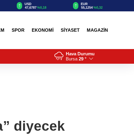
EUR
GBP
55,1254
%0,32
64,3468
%0,38
EM
SPOR
EKONOMİ
SİYASET
MAGAZİN
Hava Durumu
Bursa
29 °
a” diyecek