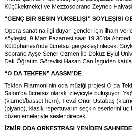
Küçükekmekçi ve Mezzosoprano Zeynep Halvaşi
“GENÇ BİR SESİN YÜKSELİŞİ” SÖYLEŞİSİ
Opera sanatına ilgi duyan gençler için ilham veri
söyleşisi, 9 Mart Pazartesi saat 19.30’da Ahm
Kütüphanesi’nde ücretsiz gerçekleştirilecek. Söyl
Soprano Ayşe Şener Özmen ile Dokuz Eylül Üniv
Dalı Öğretim Görevlisi Hasan Can İşgüden katıla
“O DA TEKFEN” AASSM’DE
Tekfen Filarmoni’nin oda müziği projesi O da T
Salon’da ücretsiz olarak izleyiciyle buluşuyor. Y
(klarnet/basset horn), Fevzi Onur Ustabaş (klar
(piyano), klasik repertuvarın seçkin eserlerini üç
düzenlemeleriyle seslendirecek.
İZMİR ODA ORKESTRASI YENİDEN SAHNEDE