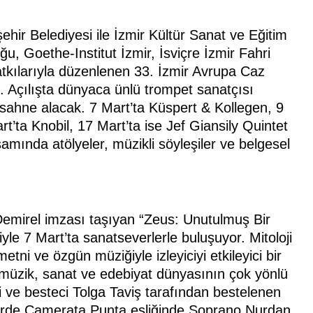
ehir Belediyesi ile İzmir Kültür Sanat ve Eğitim
ğu, Goethe-Institut İzmir, İsviçre İzmir Fahri
atkılarıyla düzenlenen 33. İzmir Avrupa Caz
ek. Açılışta dünyaca ünlü trompet sanatçısı
sahne alacak. 7 Mart’ta Küspert & Kollegen, 9
rt’ta Knobil, 17 Mart’ta ise Jef Giansily Quintet
amında atölyeler, müzikli söyleşiler ve belgesel
Demirel imzası taşıyan “Zeus: Unutulmuş Bir
şiyle 7 Mart’ta sanatseverlerle buluşuyor. Mitoloji
etni ve özgün müziğiyle izleyiciyi etkileyici bir
müzik, sanat ve edebiyat dünyasının çok yönlü
fi ve besteci Tolga Taviş tarafından bestelenen
nserde Camerata Punta eşliğinde Soprano Nurdan