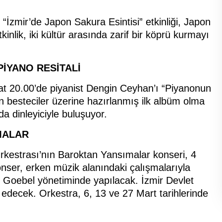
“İzmir’de Japon Sakura Esintisi” etkinliği, Japon
inlik, iki kültür arasında zarif bir köprü kurmayı
İYANO RESİTALİ
 20.00’de piyanist Dengin Ceyhan’ı “Piyanonun
ın besteciler üzerine hazırlanmış ilk albüm olma
da dinleyiciyle buluşuyor.
MALAR
rkestrası’nın Baroktan Yansımalar konseri, 4
nser, erken müzik alanındaki çalışmalarıyla
d Goebel yönetiminde yapılacak. İzmir Devlet
decek. Orkestra, 6, 13 ve 27 Mart tarihlerinde