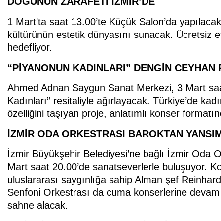
DOĞUNUN ZARAFETİ İZMİR’DE
1 Mart’ta saat 13.00’te Küçük Salon’da yapılacak 
kültürünün estetik dünyasını sunacak. Ücretsiz etk
hedefliyor.
“PİYANONUN KADINLARI” DENGİN CEYHAN P
Ahmed Adnan Saygun Sanat Merkezi, 3 Mart saat
Kadınları” resitaliyle ağırlayacak. Türkiye’de kad
özelliğini taşıyan proje, anlatımlı konser formatın
İZMİR ODA ORKESTRASI BAROKTAN YANSI
İzmir Büyükşehir Belediyesi’ne bağlı İzmir Oda O
Mart saat 20.00’de sanatseverlerle buluşuyor. Ko
uluslararası saygınlığa sahip Alman şef Reinhar
Senfoni Orkestrası da cuma konserlerine devam e
sahne alacak.