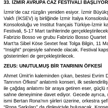
33. İZMİR AVRUPA CAZ FESTİVALİ BAŞLIYOR
İzmir’de caz rüzgârı yeniden esiyor. İzmir Büyükş
Vakfı (İKSEV) iş birliğinde İzmir İtalya Konsoloslu
Konsolosluğu ve Institut français Türkiye-İzmir k
Festivali, 5-17 Mart tarihlerinde gerçekleştirilec
Fabrizio Bosso ve grubu Fabrizio Bosso Quartet 
Mart’ta Sibel Köse Sextet feat Tolga Bilgin, 11 Ma
“Insight” projesiyle sahnede olacak. Festival kaps
gösterimleri de gerçekleştirilecek.
ZEUS: UNUTULMUŞ BİR TANRININ ÖFKESİ
Ahmet Ümit’in kaleminden çıkan, bestesi Evrim 
Tanrının Öfkesi” anlatımlı konseri, ilk seslendirili
ile çağdaş anlatımı bir araya getiren eser, güçlü m
sahne deneyimine davet ediyor. Gecede ayrıca, 
ismi Bertan Rona’nın şiirleri üzerine, orkestra şe
“Rona Şarkıları” da dinleyiciyle buluşacak. Ko