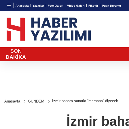
BGN
VND
GAU/
Anasayfa
Yazarlar
Foto Galeri
Video Galeri
Fikstür
Puan Durumu
27,9743
%-0,22
0,0018
%0,32
6.660,
SON
DAKİKA
İzmir bahara sanatla “merhaba” diyecek
Anasayfa
GÜNDEM
İzmir bah