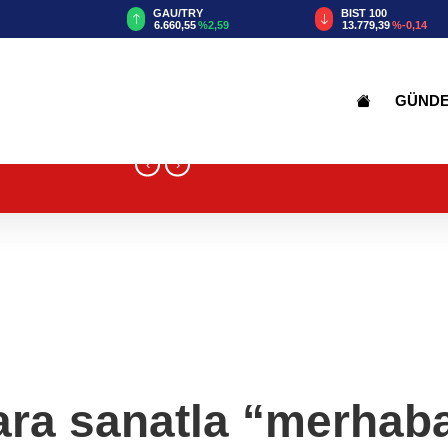
TRY
BIST 100
USD
55
%2,59
13.779,39
%-0,14
47,6787
%0,18
GÜND
‹
›
ara sanatla “merhab