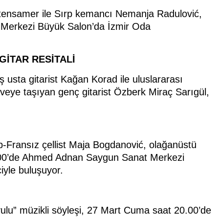
Ottensamer ile Sırp kemancı Nemanja Radulović,
erkezi Büyük Salon’da İzmir Oda
İTAR RESİTALİ
 usta gitarist Kağan Korad ile uluslararası
zirveye taşıyan genç gitarist Özberk Miraç Sarıgül,
p-Fransız çellist Maja Bogdanović, olağanüstü
.00’de Ahmed Adnan Saygun Sanat Merkezi
iyle buluşuyor.
ulu” müzikli söyleşi, 27 Mart Cuma saat 20.00’de