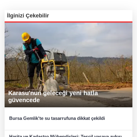
İlginizi Çekebilir
Karasu'nun geleceği yeni hatla
güvencede
Bursa Gemlik'te su tasarrufuna dikkat çekildi
Harita ve Kadastro Mühendisleri: Tescil yasaya aykırı