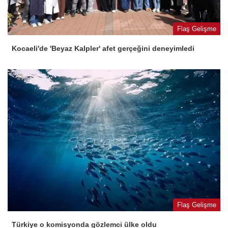
Flaş Gelişme
Kocaeli'de 'Beyaz Kalpler' afet gerçeğini deneyimledi
Flaş Gelişme
Türkiye o komisyonda gözlemci ülke oldu