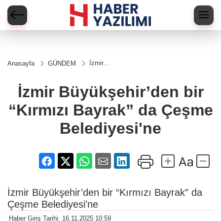
İzmir
Anasayfa
GÜNDEM
Büyükşehir’den
bir “Kırmızı
Bayrak” da
İzmir Büyükşehir’den bir
Çeşme
Belediyesi'ne
“Kırmızı Bayrak” da Çeşme
Belediyesi'ne
İzmir Büyükşehir’den bir “Kırmızı Bayrak” da
Çeşme Belediyesi'ne
Haber Giriş Tarihi: 16.11.2025 10:59