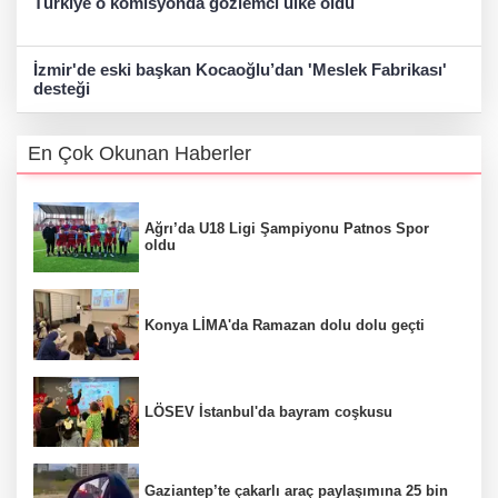
Türkiye o komisyonda gözlemci ülke oldu
İzmir'de eski başkan Kocaoğlu’dan 'Meslek Fabrikası'
desteği
En Çok Okunan Haberler
Ağrı’da U18 Ligi Şampiyonu Patnos Spor
oldu
Konya LİMA'da Ramazan dolu dolu geçti
LÖSEV İstanbul'da bayram coşkusu
Gaziantep’te çakarlı araç paylaşımına 25 bin