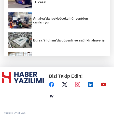
TL ceza!
Antalya’da ipekböcekçiliği yeniden
canlanıyor
Bursa Yıldırım'da güvenli ve sağlıklı alışveriş
Konya Karatay'da futsalda ikinci randevu
Bizi Takip Edin!
Başkent'in göletlerinde temizlik ve bakım
sürüyor
Aile'nin 'sosyal risk haritaları' şekilleniyor
Gizlilik Politikası