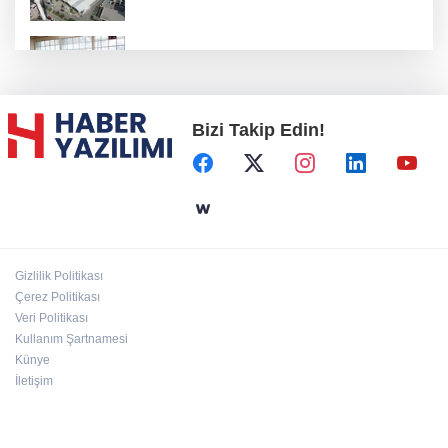
Konya Karatay'da futsalda ikinci randevu
Bizi Takip Edin!
Başkent'in göletlerinde temizlik ve bakım
sürüyor
Aile'nin 'sosyal risk haritaları' şekilleniyor
Gizlilik Politikası
Ordu Altınordu’ya yeni etkinlik ve fuar alanı
Çerez Politikası
geliyor
Veri Politikası
Kullanım Şartnamesi
Künye
İletişim