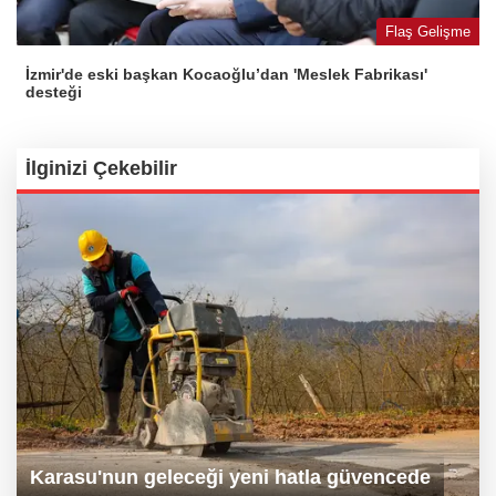
Flaş Gelişme
İzmir'de eski başkan Kocaoğlu’dan 'Meslek Fabrikası'
desteği
İlginizi Çekebilir
Karasu'nun geleceği yeni hatla güvencede