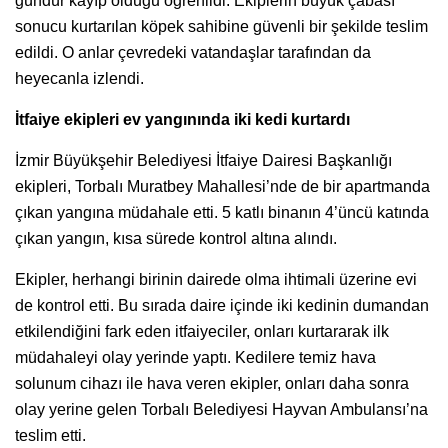
gündür kayıp olduğu öğrenildi. Ekiplerin büyük çabası
sonucu kurtarılan köpek sahibine güvenli bir şekilde teslim
edildi. O anlar çevredeki vatandaşlar tarafından da
heyecanla izlendi.
İtfaiye ekipleri ev yangınında iki kedi kurtardı
İzmir Büyükşehir Belediyesi İtfaiye Dairesi Başkanlığı
ekipleri, Torbalı Muratbey Mahallesi’nde de bir apartmanda
çıkan yangına müdahale etti. 5 katlı binanın 4’üncü katında
çıkan yangın, kısa sürede kontrol altına alındı.
Ekipler, herhangi birinin dairede olma ihtimali üzerine evi
de kontrol etti. Bu sırada daire içinde iki kedinin dumandan
etkilendiğini fark eden itfaiyeciler, onları kurtararak ilk
müdahaleyi olay yerinde yaptı. Kedilere temiz hava
solunum cihazı ile hava veren ekipler, onları daha sonra
olay yerine gelen Torbalı Belediyesi Hayvan Ambulansı’na
teslim etti.