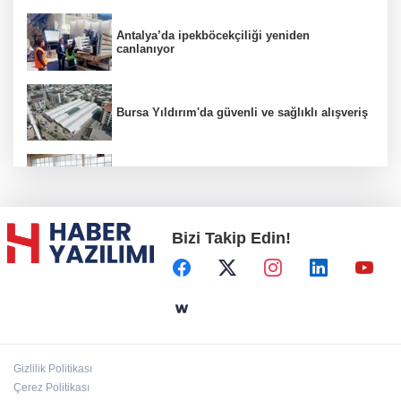
Antalya’da ipekböcekçiliği yeniden
canlanıyor
Bursa Yıldırım'da güvenli ve sağlıklı alışveriş
Konya Karatay'da futsalda ikinci randevu
Bizi Takip Edin!
Başkent'in göletlerinde temizlik ve bakım
sürüyor
Aile'nin 'sosyal risk haritaları' şekilleniyor
Gizlilik Politikası
Ordu Altınordu’ya yeni etkinlik ve fuar alanı
Çerez Politikası
geliyor