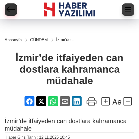
İzmir’de
Anasayfa
GÜNDEM
itfaiyeden
can dostlara
kahramanca
İzmir’de itfaiyeden can
müdahale
dostlara kahramanca
müdahale
İzmir’de itfaiyeden can dostlara kahramanca
müdahale
Haber Giriş Tarihi: 12.11.2025 10:45