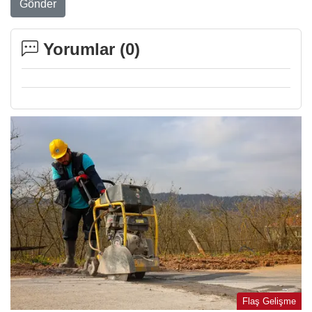
Gönder
Yorumlar (
0
)
Flaş Gelişme