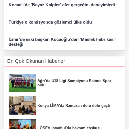
Kocaeli'de 'Beyaz Kalpler' afet gerçeğini deneyimledi
Türkiye o komisyonda gözlemci ülke oldu
İzmir'de eski başkan Kocaoğlu’dan 'Meslek Fabrikası'
desteği
En Çok Okunan Haberler
Ağrı’da U18 Ligi Şampiyonu Patnos Spor
oldu
Konya LİMA'da Ramazan dolu dolu geçti
LÖSEV İstanbul'da bayram coşkusu