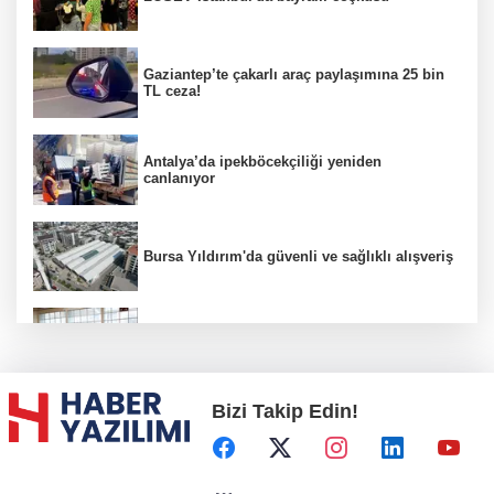
Gaziantep’te çakarlı araç paylaşımına 25 bin
TL ceza!
Antalya’da ipekböcekçiliği yeniden
canlanıyor
Bursa Yıldırım'da güvenli ve sağlıklı alışveriş
Konya Karatay'da futsalda ikinci randevu
Bizi Takip Edin!
Başkent'in göletlerinde temizlik ve bakım
sürüyor