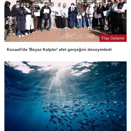
Flaş Gelişme
Kocaeli'de 'Beyaz Kalpler' afet gerçeğini deneyimledi