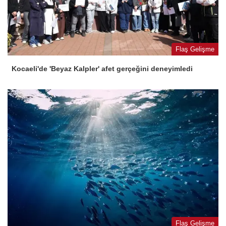
Flaş Gelişme
Kocaeli'de 'Beyaz Kalpler' afet gerçeğini deneyimledi
Flaş Gelişme