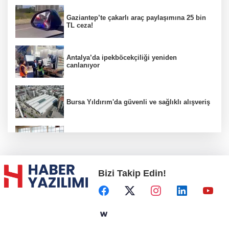
Gaziantep’te çakarlı araç paylaşımına 25 bin
TL ceza!
Antalya’da ipekböcekçiliği yeniden
canlanıyor
Bursa Yıldırım'da güvenli ve sağlıklı alışveriş
Konya Karatay'da futsalda ikinci randevu
Bizi Takip Edin!
Başkent'in göletlerinde temizlik ve bakım
sürüyor
Aile'nin 'sosyal risk haritaları' şekilleniyor