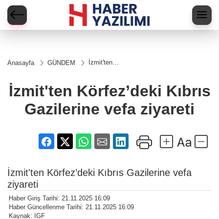
İzmit'ten
Anasayfa
GÜNDEM
Körfez’deki
Kıbrıs
Gazilerine
İzmit'ten Körfez’deki Kıbrıs
vefa
ziyareti
Gazilerine vefa ziyareti
İzmit'ten Körfez’deki Kıbrıs Gazilerine vefa
ziyareti
Haber Giriş Tarihi: 21.11.2025 16:09
Haber Güncellenme Tarihi: 21.11.2025 16:09
Kaynak: IGF