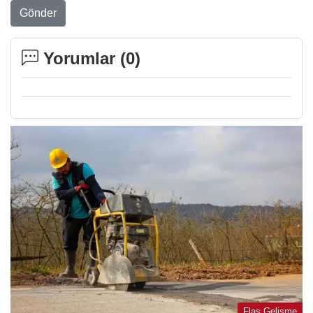
Gönder
Yorumlar (
0
)
Flaş Gelişme