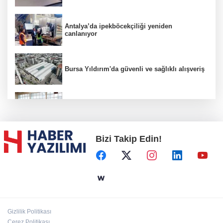
Antalya’da ipekböcekçiliği yeniden
canlanıyor
Bursa Yıldırım'da güvenli ve sağlıklı alışveriş
Konya Karatay'da futsalda ikinci randevu
Bizi Takip Edin!
Başkent'in göletlerinde temizlik ve bakım
sürüyor
Aile'nin 'sosyal risk haritaları' şekilleniyor
Gizlilik Politikası
Ordu Altınordu’ya yeni etkinlik ve fuar alanı
Çerez Politikası