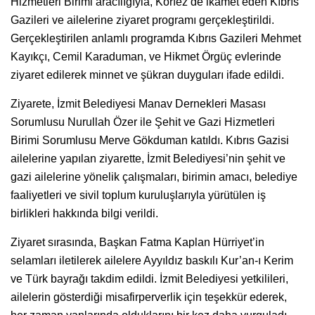
Hizmetleri Birimi aracılığıyla, Körfez’de ikamet eden Kıbrıs
Gazileri ve ailelerine ziyaret programı gerçekleştirildi.
Gerçekleştirilen anlamlı programda Kıbrıs Gazileri Mehmet
Kayıkçı, Cemil Karaduman, ve Hikmet Örgüç evlerinde
ziyaret edilerek minnet ve şükran duyguları ifade edildi.
Ziyarete, İzmit Belediyesi Manav Dernekleri Masası
Sorumlusu Nurullah Özer ile Şehit ve Gazi Hizmetleri
Birimi Sorumlusu Merve Gökduman katıldı. Kıbrıs Gazisi
ailelerine yapılan ziyarette, İzmit Belediyesi’nin şehit ve
gazi ailelerine yönelik çalışmaları, birimin amacı, belediye
faaliyetleri ve sivil toplum kuruluşlarıyla yürütülen iş
birlikleri hakkında bilgi verildi.
Ziyaret sırasında, Başkan Fatma Kaplan Hürriyet’in
selamları iletilerek ailelere Ayyıldız baskılı Kur’an-ı Kerim
ve Türk bayrağı takdim edildi. İzmit Belediyesi yetkilileri,
ailelerin gösterdiği misafirperverlik için teşekkür ederek,