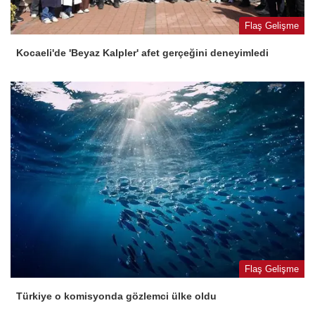
Flaş Gelişme
Kocaeli'de 'Beyaz Kalpler' afet gerçeğini deneyimledi
Flaş Gelişme
Türkiye o komisyonda gözlemci ülke oldu