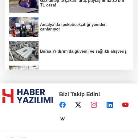
Gaziantep’te çakarlı araç paylaşımına 25 bin
TL ceza!
Antalya’da ipekböcekçiliği yeniden
canlanıyor
Bursa Yıldırım'da güvenli ve sağlıklı alışveriş
Konya Karatay'da futsalda ikinci randevu
Bizi Takip Edin!
Başkent'in göletlerinde temizlik ve bakım
sürüyor
Aile'nin 'sosyal risk haritaları' şekilleniyor