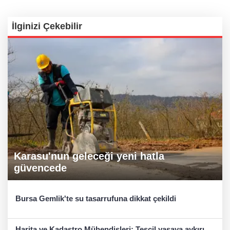
İlginizi Çekebilir
Karasu'nun geleceği yeni hatla
güvencede
Bursa Gemlik'te su tasarrufuna dikkat çekildi
Harita ve Kadastro Mühendisleri: Tescil yasaya aykırı