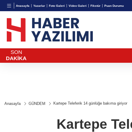
BGN
VND
GAU/
Anasayfa
Yazarlar
Foto Galeri
Video Galeri
Fikstür
Puan Durumu
27,9743
%-0,22
0,0018
%0,32
6.660,
SON
DAKİKA
Kartepe Teleferik 14 günlüğe bakıma giriyor
Anasayfa
GÜNDEM
Kartepe Tel