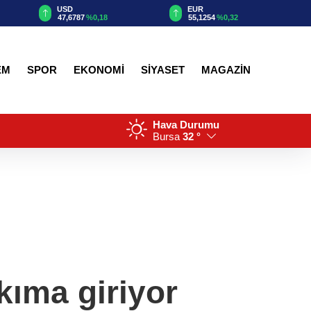
EUR
GBP
55,1254
%0,32
64,3468
%0,38
EM
SPOR
EKONOMİ
SİYASET
MAGAZİN
Hava Durumu
Bursa
32 °
kıma giriyor