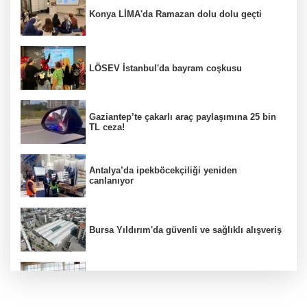
Konya LİMA'da Ramazan dolu dolu geçti
LÖSEV İstanbul'da bayram coşkusu
Gaziantep’te çakarlı araç paylaşımına 25 bin
TL ceza!
Antalya’da ipekböcekçiliği yeniden
canlanıyor
Bursa Yıldırım'da güvenli ve sağlıklı alışveriş
Konya Karatay'da futsalda ikinci randevu