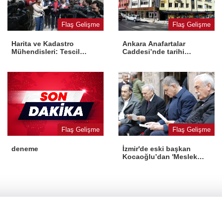
Flaş Gelişme
Flaş Gelişme
Harita ve Kadastro
Ankara Anafartalar
Mühendisleri: Tescil
Caddesi’nde tarihi
yasaya aykırı
dönüşüm
Flaş Gelişme
Flaş Gelişme
İzmir'de eski başkan
deneme
Kocaoğlu’dan 'Meslek
Fabrikası' desteği