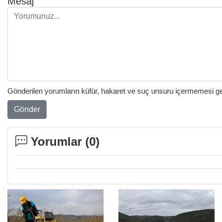
Mesaj
Gönderilen yorumların küfür, hakaret ve suç unsuru içermemesi gere
Gönder
Yorumlar (
0
)