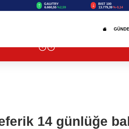
TRY
BIST 100
USD
55
%2,59
13.779,39
%-0,14
47,6787
%0,18
GÜND
‹
›
eferik 14 günlüğe ba