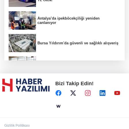
Antalya’da ipekböcekçiliği yeniden
canlanıyor
Bursa Yıldırım'da güvenli ve sağlıklı alışveriş
Konya Karatay'da futsalda ikinci randevu
Bizi Takip Edin!
Başkent'in göletlerinde temizlik ve bakım
sürüyor
Aile'nin 'sosyal risk haritaları' şekilleniyor
Gizlilik Politikası