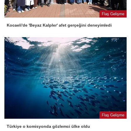
Flaş Gelişme
Kocaeli'de 'Beyaz Kalpler' afet gerçeğini deneyimledi
Flaş Gelişme
Türkiye o komisyonda gözlemci ülke oldu