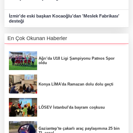
İzmir'de eski başkan Kocaoğlu’dan 'Meslek Fabrikası'
desteği
En Çok Okunan Haberler
Ağrı’da U18 Ligi Şampiyonu Patnos Spor
oldu
Konya LİMA'da Ramazan dolu dolu geçti
LÖSEV İstanbul'da bayram coşkusu
Gaziantep’te çakarlı araç paylaşımına 25 bin
TL ceza!