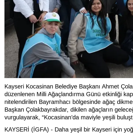
Kayseri Kocasinan Belediye Başkanı Ahmet Çolakb
düzenlenen Milli Ağaçlandırma Günü etkinliği ka
nitelendirilen Bayramhacı bölgesinde ağaç dikme
Başkan Çolakbayrakdar, dikilen ağaçların gelece
vurgulayarak, “Kocasinan’da maviyle yeşili buluş
KAYSERİ (İGFA) - Daha yeşil bir Kayseri için yoğun