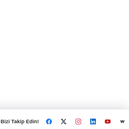
Bizi Takip Edin!