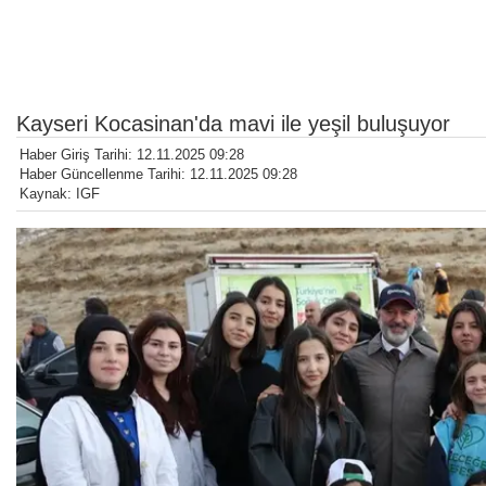
Kayseri Kocasinan'da mavi ile yeşil buluşuyor
Haber Giriş Tarihi: 12.11.2025 09:28
Haber Güncellenme Tarihi: 12.11.2025 09:28
Kaynak: IGF