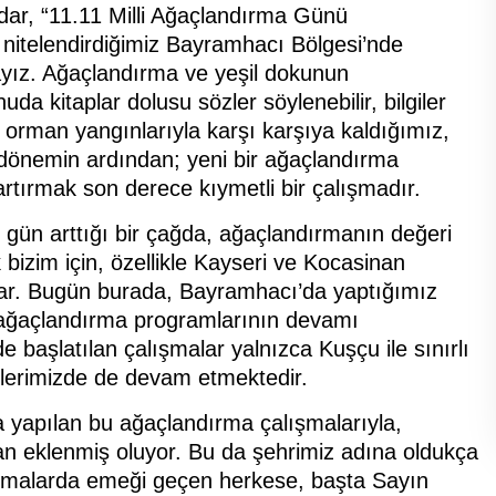
ar, “11.11 Milli Ağaçlandırma Günü
 nitelendirdiğimiz Bayramhacı Bölgesi’nde
yız. Ağaçlandırma ve yeşil dokunun
uda kitaplar dolusu sözler söylenebilir, bilgiler
di orman yangınlarıyla karşı karşıya kaldığımız,
r dönemin ardından; yeni bir ağaçlandırma
artırmak son derece kıymetli bir çalışmadır.
çen gün arttığı bir çağda, ağaçlandırmanın değeri
bizim için, özellikle Kayseri ve Kocasinan
 var. Bugün burada, Bayramhacı’da yaptığımız
z ağaçlandırma programlarının devamı
e başlatılan çalışmalar yalnızca Kuşçu ile sınırlı
elerimizde de devam etmektedir.
yapılan bu ağaçlandırma çalışmalarıyla,
alan eklenmiş oluyor. Bu da şehrimiz adına oldukça
alışmalarda emeği geçen herkese, başta Sayın