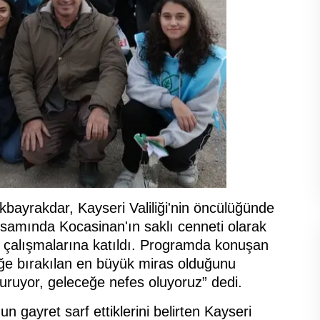
ayrakdar, Kayseri Valiliği'nin öncülüğünde
psamında Kocasinan'ın saklı cenneti olarak
 çalışmalarına katıldı. Programda konuşan
ğe bırakılan en büyük miras olduğunu
turuyor, geleceğe nefes oluyoruz” dedi.
 gayret sarf ettiklerini belirten Kayseri