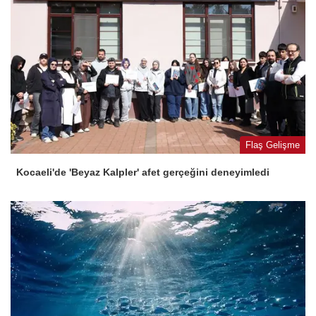
Flaş Gelişme
Kocaeli'de 'Beyaz Kalpler' afet gerçeğini deneyimledi