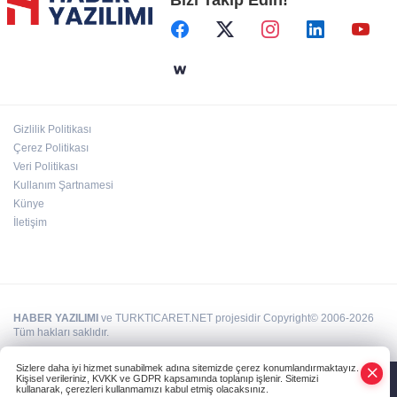
Başkent'in göletlerinde temizlik ve bakım
sürüyor
Aile'nin 'sosyal risk haritaları' şekilleniyor
Gizlilik Politikası
Ordu Altınordu’ya yeni etkinlik ve fuar alanı
Çerez Politikası
geliyor
Veri Politikası
Kullanım Şartnamesi
Künye
İletişim
HABER YAZILIMI
ve TURKTICARET.NET projesidir Copyright© 2006-2026
Tüm hakları saklıdır.
Sizlere daha iyi hizmet sunabilmek adına sitemizde çerez konumlandırmaktayız.
Kişisel verileriniz, KVKK ve GDPR kapsamında toplanıp işlenir. Sitemizi
kullanarak, çerezleri kullanmamızı kabul etmiş olacaksınız.