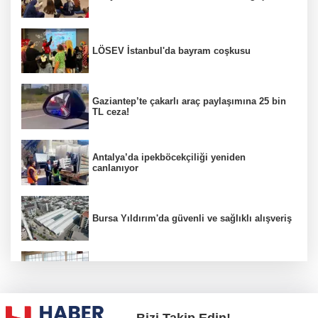
LÖSEV İstanbul'da bayram coşkusu
Gaziantep’te çakarlı araç paylaşımına 25 bin
TL ceza!
Antalya’da ipekböcekçiliği yeniden
canlanıyor
Bursa Yıldırım'da güvenli ve sağlıklı alışveriş
Konya Karatay'da futsalda ikinci randevu
Bizi Takip Edin!