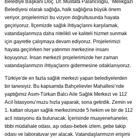
Belediye Başkanı Doç. Dr. Mustafa Palancıoğlu, "Melikgazi
Belediyesi olarak sağlığa, halk sağlığına büyük önem
veriyor, projelerimizi bu vizyon doğrultusunda hayata
geçiriyoruz. İlçemizde sağlık ihtiyaçlarını karşılamak,
vatandaşlarımıza daha nitelikli ve kaliteli hizmet sunmak
için gayretle çalışmaya devam ediyoruz. Projelerimizi
hayata geçirirken her yatırımın merkezine insanı
koyuyoruz. İnsan merkezli projelerimizde her zaman
vatandaşlarımızın ihtiyaçlarını gidermesine odaklanıyoruz.
Türkiye'de en fazla sağlık merkezi yapan belediyelerden
bir tanesiyiz. Bu kapsamda Bahçelievler Mahallesi’nde
yaptığımız Asım-Türkan Balcı Aile Sağlık Merkezi ve 112
Acil İstasyonu’muzu hızla yaparak, sona getirdik. Zemin ve
1. kattan oluşan sağlık merkezimizde 5 hekim ve bir de 112
acil istasyonu da bulunacak. İçerisinde muayenehaneler,
tıbbi müdahale odası, aşı odası-bebek izlem, gebe takip
odası ve laboratuvar yer alacak. Vatandaşlarımızın erişimi