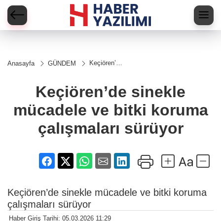
Keçiören’de
Anasayfa
GÜNDEM
sinekle
mücadele
ve bitki
Keçiören’de sinekle
koruma
çalışmaları
mücadele ve bitki koruma
sürüyor
çalışmaları sürüyor
Keçiören’de sinekle mücadele ve bitki koruma
çalışmaları sürüyor
Haber Giriş Tarihi: 05.03.2026 11:29