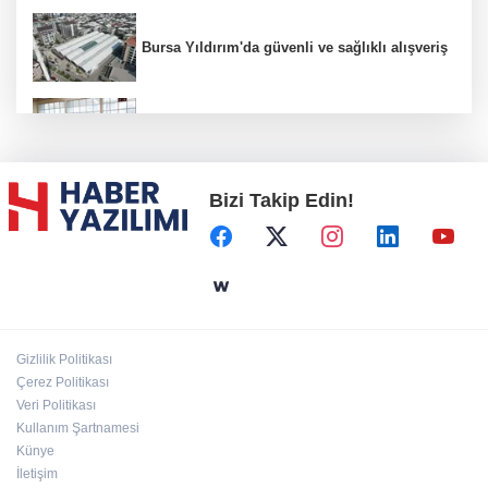
Bursa Yıldırım'da güvenli ve sağlıklı alışveriş
Konya Karatay'da futsalda ikinci randevu
Bizi Takip Edin!
Başkent'in göletlerinde temizlik ve bakım
sürüyor
Aile'nin 'sosyal risk haritaları' şekilleniyor
Gizlilik Politikası
Ordu Altınordu’ya yeni etkinlik ve fuar alanı
Çerez Politikası
geliyor
Veri Politikası
Kullanım Şartnamesi
Künye
İletişim