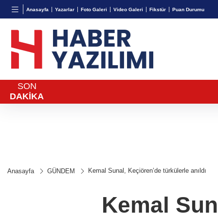
BGN
VND
GAU/
Anasayfa
Yazarlar
Foto Galeri
Video Galeri
Fikstür
Puan Durumu
27,9743
%-0,22
0,0018
%0,22
6.643,
SON
DAKİKA
Kemal Sunal, Keçiören’de türkülerle anıldı
Anasayfa
GÜNDEM
Kemal Suna