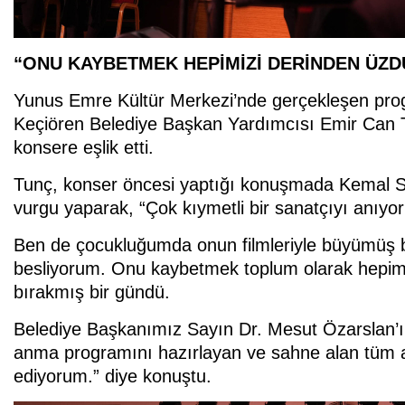
“ONU KAYBETMEK HEPİMİZİ DERİNDEN ÜZD
Yunus Emre Kültür Merkezi’nde gerçekleşen progr
Keçiören Belediye Başkan Yardımcısı Emir Can T
konsere eşlik etti.
Tunç, konser öncesi yaptığı konuşmada Kemal Sun
vurgu yaparak, “Çok kıymetli bir sanatçıyı anıyor
Ben de çocukluğumda onun filmleriyle büyümüş bi
besliyorum. Onu kaybetmek toplum olarak hepimi
bırakmış bir gündü.
Belediye Başkanımız Sayın Dr. Mesut Özarslan’ın
anma programını hazırlayan ve sahne alan tüm ar
ediyorum.” diye konuştu.