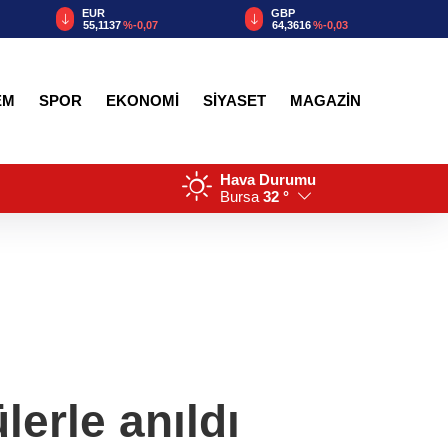
EUR
GBP
55,1137
%-0,07
64,3616
%-0,03
EM
SPOR
EKONOMİ
SİYASET
MAGAZİN
Hava Durumu
Bursa
32 °
erle anıldı