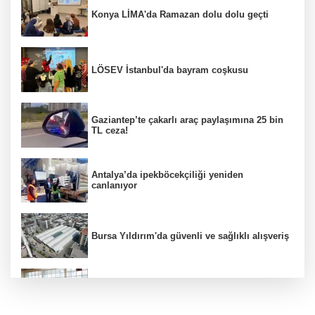
Konya LİMA'da Ramazan dolu dolu geçti
LÖSEV İstanbul'da bayram coşkusu
Gaziantep’te çakarlı araç paylaşımına 25 bin
TL ceza!
Antalya’da ipekböcekçiliği yeniden
canlanıyor
Bursa Yıldırım'da güvenli ve sağlıklı alışveriş
Konya Karatay'da futsalda ikinci randevu