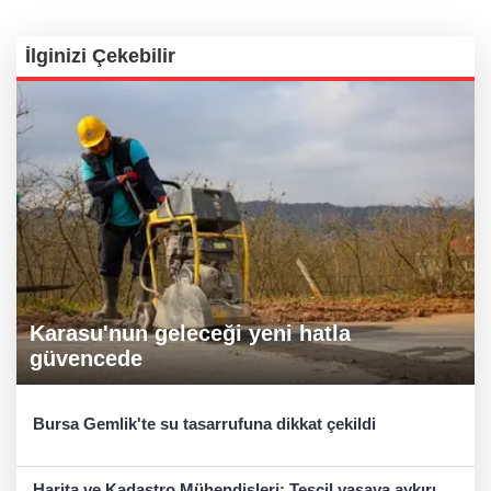
İlginizi Çekebilir
Karasu'nun geleceği yeni hatla
güvencede
Bursa Gemlik'te su tasarrufuna dikkat çekildi
Harita ve Kadastro Mühendisleri: Tescil yasaya aykırı