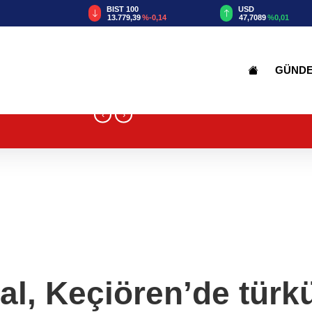
TRY
BIST 100
USD
86
%-0,25
13.779,39
%-0,14
47,7089
%0,01
GÜND
‹
›
l, Keçiören’de türkül