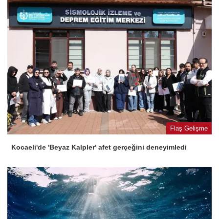
Flaş Gelişme
Kocaeli'de 'Beyaz Kalpler' afet gerçeğini deneyimledi