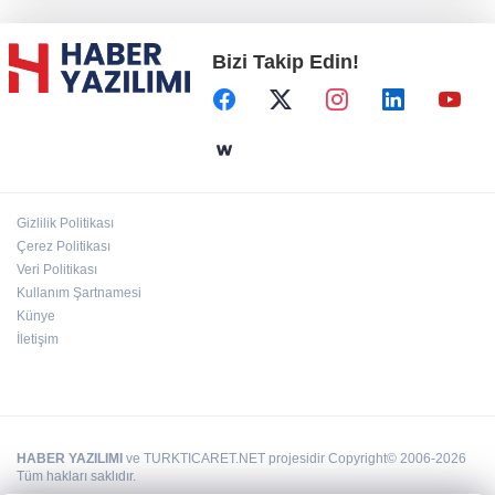
Bizi Takip Edin!
Başkent'in göletlerinde temizlik ve bakım
sürüyor
Aile'nin 'sosyal risk haritaları' şekilleniyor
Gizlilik Politikası
Ordu Altınordu’ya yeni etkinlik ve fuar alanı
Çerez Politikası
geliyor
Veri Politikası
Kullanım Şartnamesi
Künye
İletişim
HABER YAZILIMI
ve TURKTICARET.NET projesidir Copyright© 2006-2026
Tüm hakları saklıdır.