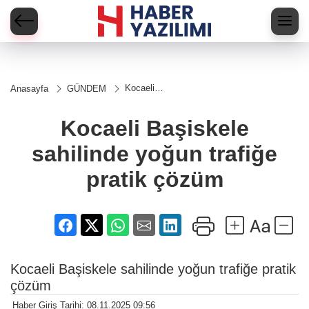
Kocaeli
Anasayfa
GÜNDEM
Başiskele
sahilinde
yoğun
Kocaeli Başiskele
trafiğe
pratik
sahilinde yoğun trafiğe
çözüm
pratik çözüm
Kocaeli Başiskele sahilinde yoğun trafiğe pratik
çözüm
Haber Giriş Tarihi: 08.11.2025 09:56