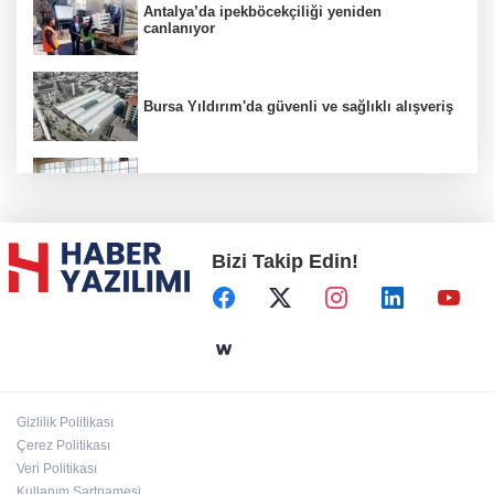
Antalya’da ipekböcekçiliği yeniden
canlanıyor
Bursa Yıldırım'da güvenli ve sağlıklı alışveriş
Konya Karatay'da futsalda ikinci randevu
Bizi Takip Edin!
Başkent'in göletlerinde temizlik ve bakım
sürüyor
Aile'nin 'sosyal risk haritaları' şekilleniyor
Gizlilik Politikası
Ordu Altınordu’ya yeni etkinlik ve fuar alanı
Çerez Politikası
geliyor
Veri Politikası
Kullanım Şartnamesi