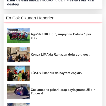
İzmir'de eski başkan Kocaoğlu’dan 'Meslek Fabrikası'
desteği
En Çok Okunan Haberler
Ağrı’da U18 Ligi Şampiyonu Patnos Spor
oldu
Konya LİMA'da Ramazan dolu dolu geçti
LÖSEV İstanbul'da bayram coşkusu
Gaziantep’te çakarlı araç paylaşımına 25 bin
TL ceza!