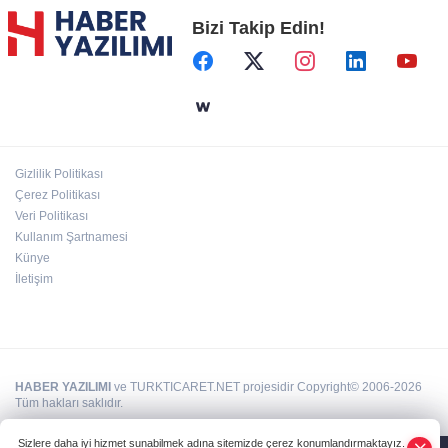
Bizi Takip Edin!
Başkent'in göletlerinde temizlik ve bakım
sürüyor
Aile'nin 'sosyal risk haritaları' şekilleniyor
Gizlilik Politikası
Ordu Altınordu’ya yeni etkinlik ve fuar alanı
Çerez Politikası
geliyor
Veri Politikası
Kullanım Şartnamesi
Künye
İletişim
HABER YAZILIMI
ve TURKTICARET.NET projesidir Copyright© 2006-2026
Tüm hakları saklıdır.
Sizlere daha iyi hizmet sunabilmek adına sitemizde çerez konumlandırmaktayız.