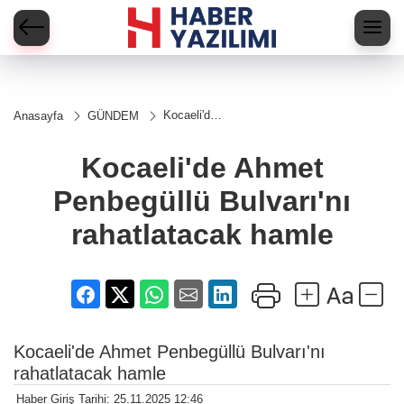
Kocaeli'de
Anasayfa
GÜNDEM
Ahmet
Penbegüllü
Bulvarı'nı
Kocaeli'de Ahmet
rahatlatacak
hamle
Penbegüllü Bulvarı'nı
rahatlatacak hamle
Kocaeli'de Ahmet Penbegüllü Bulvarı'nı
rahatlatacak hamle
Haber Giriş Tarihi: 25.11.2025 12:46