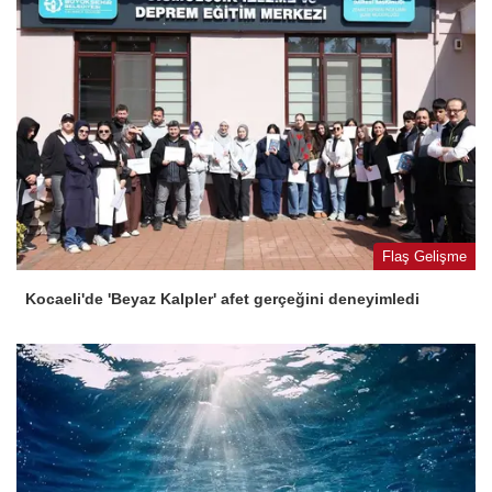
Flaş Gelişme
Kocaeli'de 'Beyaz Kalpler' afet gerçeğini deneyimledi