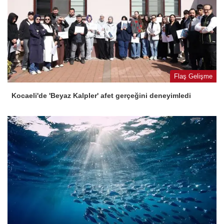
Flaş Gelişme
Kocaeli'de 'Beyaz Kalpler' afet gerçeğini deneyimledi