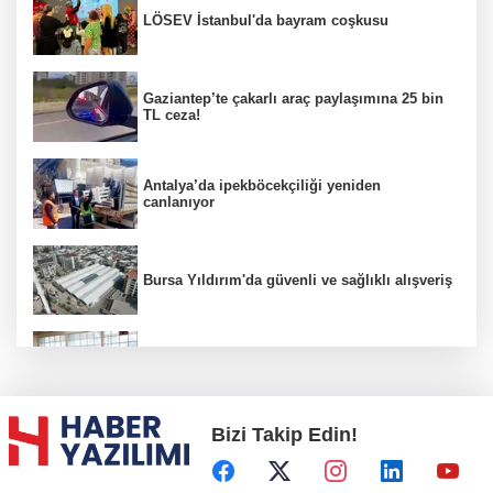
LÖSEV İstanbul'da bayram coşkusu
Gaziantep’te çakarlı araç paylaşımına 25 bin
TL ceza!
Antalya’da ipekböcekçiliği yeniden
canlanıyor
Bursa Yıldırım'da güvenli ve sağlıklı alışveriş
Konya Karatay'da futsalda ikinci randevu
Bizi Takip Edin!
Başkent'in göletlerinde temizlik ve bakım
sürüyor