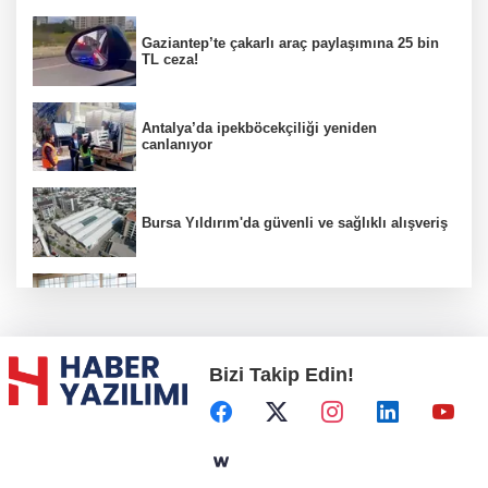
Gaziantep’te çakarlı araç paylaşımına 25 bin
TL ceza!
Antalya’da ipekböcekçiliği yeniden
canlanıyor
Bursa Yıldırım'da güvenli ve sağlıklı alışveriş
Konya Karatay'da futsalda ikinci randevu
Bizi Takip Edin!
Başkent'in göletlerinde temizlik ve bakım
sürüyor
Aile'nin 'sosyal risk haritaları' şekilleniyor