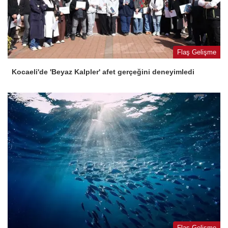
Flaş Gelişme
Kocaeli'de 'Beyaz Kalpler' afet gerçeğini deneyimledi
Flaş Gelişme