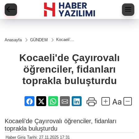
Kocaeli'de
Anasayfa
GÜNDEM
Çayırovalı
öğrenciler,
fidanları
Kocaeli'de Çayırovalı
toprakla
buluşturdu
öğrenciler, fidanları
toprakla buluşturdu
Kocaeli'de Çayırovalı öğrenciler, fidanları
toprakla buluşturdu
Haber Giriş Tarihi: 27.11.2025 17:31