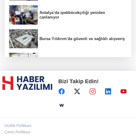
Antalya’da ipekböcekçiliği yeniden
canlanıyor
Bursa Yıldırım'da güvenli ve sağlıklı alışveriş
Konya Karatay'da futsalda ikinci randevu
Bizi Takip Edin!
Başkent'in göletlerinde temizlik ve bakım
sürüyor
Aile'nin 'sosyal risk haritaları' şekilleniyor
Gizlilik Politikası
Ordu Altınordu’ya yeni etkinlik ve fuar alanı
Çerez Politikası
geliyor