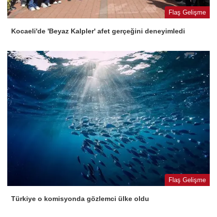
Flaş Gelişme
Kocaeli'de 'Beyaz Kalpler' afet gerçeğini deneyimledi
Flaş Gelişme
Türkiye o komisyonda gözlemci ülke oldu