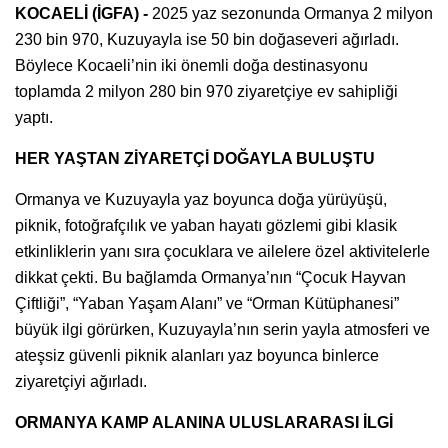
KOCAELİ (İGFA) -
2025 yaz sezonunda Ormanya 2 milyon
230 bin 970, Kuzuyayla ise 50 bin doğaseveri ağırladı.
Böylece Kocaeli’nin iki önemli doğa destinasyonu
toplamda 2 milyon 280 bin 970 ziyaretçiye ev sahipliği
yaptı.
HER YAŞTAN ZİYARETÇİ DOĞAYLA BULUŞTU
Ormanya ve Kuzuyayla yaz boyunca doğa yürüyüşü,
piknik, fotoğrafçılık ve yaban hayatı gözlemi gibi klasik
etkinliklerin yanı sıra çocuklara ve ailelere özel aktivitelerle
dikkat çekti. Bu bağlamda Ormanya’nın “Çocuk Hayvan
Çiftliği”, “Yaban Yaşam Alanı” ve “Orman Kütüphanesi”
büyük ilgi görürken, Kuzuyayla’nın serin yayla atmosferi ve
ateşsiz güvenli piknik alanları yaz boyunca binlerce
ziyaretçiyi ağırladı.
ORMANYA KAMP ALANINA ULUSLARARASI İLGİ