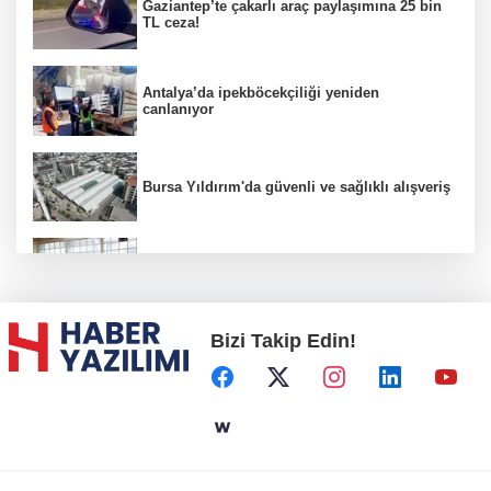
Gaziantep’te çakarlı araç paylaşımına 25 bin
TL ceza!
Antalya’da ipekböcekçiliği yeniden
canlanıyor
Bursa Yıldırım'da güvenli ve sağlıklı alışveriş
Konya Karatay'da futsalda ikinci randevu
Bizi Takip Edin!
Başkent'in göletlerinde temizlik ve bakım
sürüyor
Aile'nin 'sosyal risk haritaları' şekilleniyor