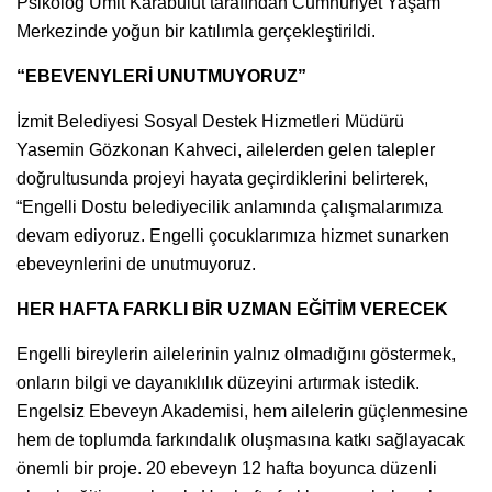
Psikolog Ümit Karabulut tarafından Cumhuriyet Yaşam
Merkezinde yoğun bir katılımla gerçekleştirildi.
“EBEVENYLERİ UNUTMUYORUZ”
İzmit Belediyesi Sosyal Destek Hizmetleri Müdürü
Yasemin Gözkonan Kahveci, ailelerden gelen talepler
doğrultusunda projeyi hayata geçirdiklerini belirterek,
“Engelli Dostu belediyecilik anlamında çalışmalarımıza
devam ediyoruz. Engelli çocuklarımıza hizmet sunarken
ebeveynlerini de unutmuyoruz.
HER HAFTA FARKLI BİR UZMAN EĞİTİM VERECEK
Engelli bireylerin ailelerinin yalnız olmadığını göstermek,
onların bilgi ve dayanıklılık düzeyini artırmak istedik.
Engelsiz Ebeveyn Akademisi, hem ailelerin güçlenmesine
hem de toplumda farkındalık oluşmasına katkı sağlayacak
önemli bir proje. 20 ebeveyn 12 hafta boyunca düzenli