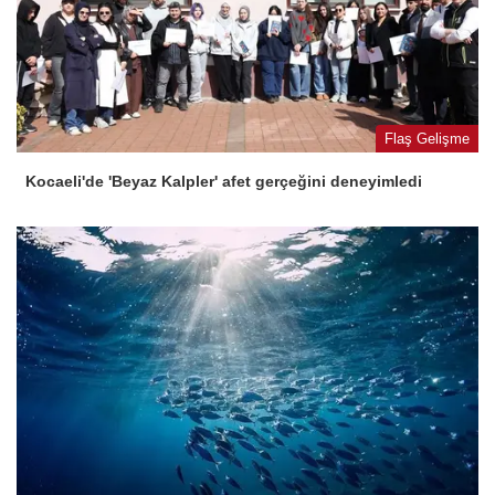
Flaş Gelişme
Kocaeli'de 'Beyaz Kalpler' afet gerçeğini deneyimledi