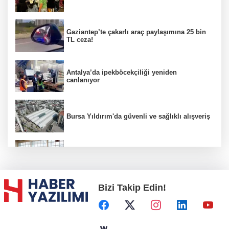
Gaziantep’te çakarlı araç paylaşımına 25 bin
TL ceza!
Antalya’da ipekböcekçiliği yeniden
canlanıyor
Bursa Yıldırım'da güvenli ve sağlıklı alışveriş
Konya Karatay'da futsalda ikinci randevu
Bizi Takip Edin!
Başkent'in göletlerinde temizlik ve bakım
sürüyor