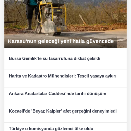
Karasu'nun geleceği yeni hatla güvencede
Bursa Gemlik'te su tasarrufuna dikkat çekildi
Harita ve Kadastro Mühendisleri: Tescil yasaya aykırı
Ankara Anafartalar Caddesi’nde tarihi dönüşüm
Kocaeli'de 'Beyaz Kalpler' afet gerçeğini deneyimledi
Türkiye o komisyonda gözlemci ülke oldu