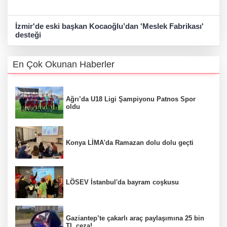
İzmir'de eski başkan Kocaoğlu’dan 'Meslek Fabrikası'
desteği
En Çok Okunan Haberler
Ağrı’da U18 Ligi Şampiyonu Patnos Spor
oldu
Konya LİMA'da Ramazan dolu dolu geçti
LÖSEV İstanbul'da bayram coşkusu
Gaziantep’te çakarlı araç paylaşımına 25 bin
TL ceza!