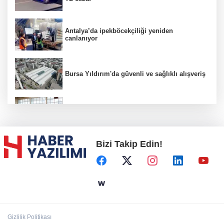
Antalya’da ipekböcekçiliği yeniden
canlanıyor
Bursa Yıldırım'da güvenli ve sağlıklı alışveriş
Konya Karatay'da futsalda ikinci randevu
Bizi Takip Edin!
Başkent'in göletlerinde temizlik ve bakım
sürüyor
Aile'nin 'sosyal risk haritaları' şekilleniyor
Gizlilik Politikası