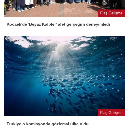
Flaş Gelişme
Kocaeli'de 'Beyaz Kalpler' afet gerçeğini deneyimledi
Flaş Gelişme
Türkiye o komisyonda gözlemci ülke oldu