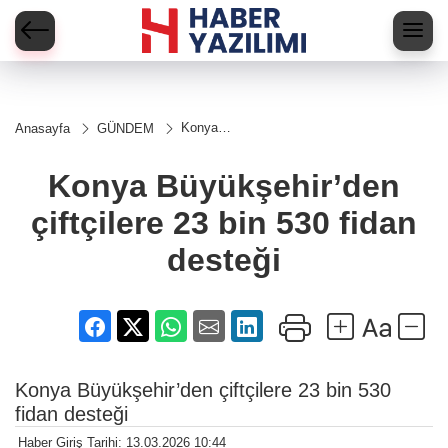
Konya
Anasayfa
GÜNDEM
Büyükşehir’den
çiftçilere 23 bin
530 fidan
Konya Büyükşehir’den
desteği
çiftçilere 23 bin 530 fidan
desteği
Konya Büyükşehir’den çiftçilere 23 bin 530
fidan desteği
Haber Giriş Tarihi: 13.03.2026 10:44