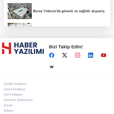
Bursa Yıldırım'da güvenli ve sağlıklı alışveriş
Konya Karatay'da futsalda ikinci randevu
Bizi Takip Edin!
Başkent'in göletlerinde temizlik ve bakım
sürüyor
Aile'nin 'sosyal risk haritaları' şekilleniyor
Gizlilik Politikası
Ordu Altınordu’ya yeni etkinlik ve fuar alanı
Çerez Politikası
geliyor
Veri Politikası
Kullanım Şartnamesi
Künye
İletişim