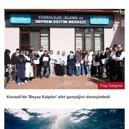
Flaş Gelişme
Kocaeli'de 'Beyaz Kalpler' afet gerçeğini deneyimledi