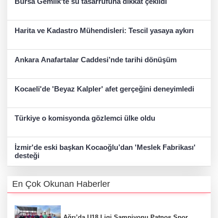
Bursa Gemlik'te su tasarrufuna dikkat çekildi
Harita ve Kadastro Mühendisleri: Tescil yasaya aykırı
Ankara Anafartalar Caddesi’nde tarihi dönüşüm
Kocaeli'de 'Beyaz Kalpler' afet gerçeğini deneyimledi
Türkiye o komisyonda gözlemci ülke oldu
İzmir'de eski başkan Kocaoğlu’dan 'Meslek Fabrikası'
desteği
En Çok Okunan Haberler
Ağrı’da U18 Ligi Şampiyonu Patnos Spor