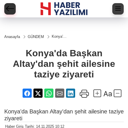
Konya'da
Anasayfa
GÜNDEM
Başkan
Altay'dan
şehit
Konya'da Başkan
ailesine
taziye
Altay'dan şehit ailesine
ziyareti
taziye ziyareti
Konya'da Başkan Altay'dan şehit ailesine taziye
ziyareti
Haber Giriş Tarihi: 14.11.2025 10:12