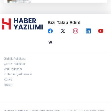
Konya Karatay'da futsalda ikinci randevu
Bizi Takip Edin!
Başkent'in göletlerinde temizlik ve bakım
sürüyor
Aile'nin 'sosyal risk haritaları' şekilleniyor
Gizlilik Politikası
Ordu Altınordu’ya yeni etkinlik ve fuar alanı
Çerez Politikası
geliyor
Veri Politikası
Kullanım Şartnamesi
Künye
İletişim