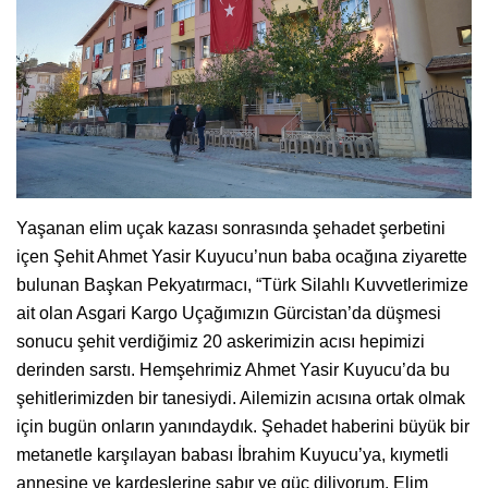
Yaşanan elim uçak kazası sonrasında şehadet şerbetini
içen Şehit Ahmet Yasir Kuyucu’nun baba ocağına ziyarette
bulunan Başkan Pekyatırmacı, “Türk Silahlı Kuvvetlerimize
ait olan Asgari Kargo Uçağımızın Gürcistan’da düşmesi
sonucu şehit verdiğimiz 20 askerimizin acısı hepimizi
derinden sarstı. Hemşehrimiz Ahmet Yasir Kuyucu’da bu
şehitlerimizden bir tanesiydi. Ailemizin acısına ortak olmak
için bugün onların yanındaydık. Şehadet haberini büyük bir
metanetle karşılayan babası İbrahim Kuyucu’ya, kıymetli
annesine ve kardeşlerine sabır ve güç diliyorum. Elim