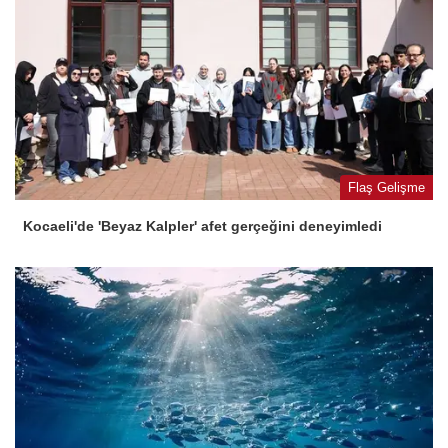
Flaş Gelişme
Kocaeli'de 'Beyaz Kalpler' afet gerçeğini deneyimledi