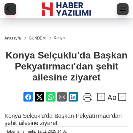
Konya
Anasayfa
GÜNDEM
Selçuklu'da
Başkan
Pekyatırmacı'dan
Konya Selçuklu'da Başkan
şehit ailesine
ziyaret
Pekyatırmacı'dan şehit
ailesine ziyaret
Konya Selçuklu'da Başkan Pekyatırmacı'dan
şehit ailesine ziyaret
Haber Giriş Tarihi: 12.11.2025 14:01