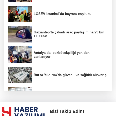
LÖSEV İstanbul'da bayram coşkusu
Gaziantep’te çakarlı araç paylaşımına 25 bin
TL ceza!
Antalya’da ipekböcekçiliği yeniden
canlanıyor
Bursa Yıldırım'da güvenli ve sağlıklı alışveriş
Konya Karatay'da futsalda ikinci randevu
Bizi Takip Edin!
Başkent'in göletlerinde temizlik ve bakım