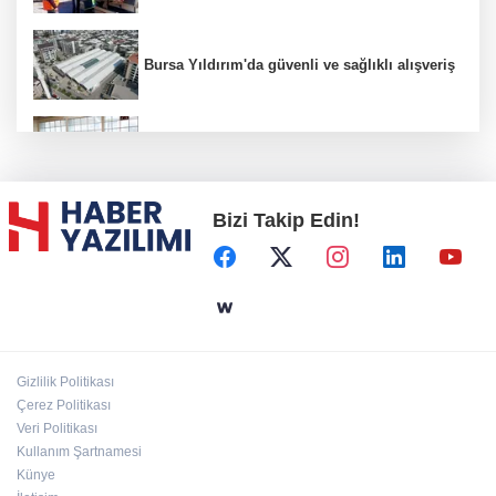
Bursa Yıldırım'da güvenli ve sağlıklı alışveriş
Konya Karatay'da futsalda ikinci randevu
Bizi Takip Edin!
Başkent'in göletlerinde temizlik ve bakım
sürüyor
Aile'nin 'sosyal risk haritaları' şekilleniyor
Gizlilik Politikası
Ordu Altınordu’ya yeni etkinlik ve fuar alanı
Çerez Politikası
geliyor
Veri Politikası
Kullanım Şartnamesi
Künye