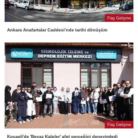
Flaş Gelişme
Ankara Anafartalar Caddesi’nde tarihi dönüşüm
Flaş Gelişme
Kocaeli'de 'Beyaz Kalpler' afet gerçeğini deneyimledi