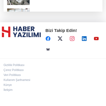
Konya Karatay'da futsalda ikinci randevu
Bizi Takip Edin!
Başkent'in göletlerinde temizlik ve bakım
sürüyor
Aile'nin 'sosyal risk haritaları' şekilleniyor
Gizlilik Politikası
Ordu Altınordu’ya yeni etkinlik ve fuar alanı
Çerez Politikası
geliyor
Veri Politikası
Kullanım Şartnamesi
Künye
İletişim