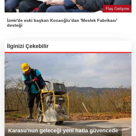
Flaş Gelişme
İzmir'de eski başkan Kocaoğlu’dan 'Meslek Fabrikası'
desteği
İlginizi Çekebilir
Karasu'nun geleceği yeni hatla güvencede