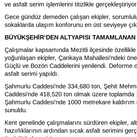
ve asfalt serim işlemlerini titizlikle gerçekleştiriyor
Gece gündüz demeden çalışan ekipler, sorumlulu
sokaklarda ulaşım konforunu en üst seviyeye çık
BÜYÜKŞEHİR’DEN ALTYAPISI TAMAMLANAN
Çalışmalar kapsamında Mezitli ilçesinde özellikl
yoğunlaşan ekipler, Çankaya Mahallesi’ndeki ön
Güçlü ve Bozön Caddelerini yenilendi. Deforme o
asfalt serimi yapıldı.
Şahmurlu Caddesi’nde 334,680 ton, Şehit Mehm
Caddesi’nde 418,520 ton olmak üzere toplamda 1.
Şahmurlu Caddesi’nde 1000 metrekare kaldırım 
sunuldu.
Kent genelinde çalışmalarını sürdüren ekipler, a
hazırlıklarının ardından sıcak asfalt serimini ger