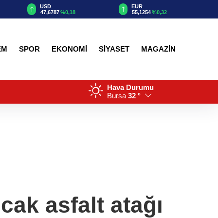
EUR
GBP
55,1254
%0,32
64,3468
%0,38
EM
SPOR
EKONOMİ
SİYASET
MAGAZİN
Hava Durumu
Bursa
32 °
cak asfalt atağı