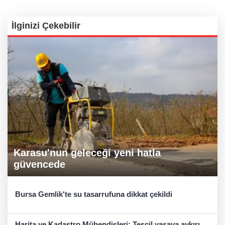
İlginizi Çekebilir
Karasu'nun geleceği yeni hatla
güvencede
Bursa Gemlik'te su tasarrufuna dikkat çekildi
Harita ve Kadastro Mühendisleri: Tescil yasaya aykırı