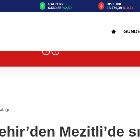
TRY
BIST 100
USD
55
%2,59
13.779,39
%-0,14
47,6787
%0,18
GÜND
‹
›
atağı
ir’den Mezitli’de sı