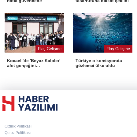
hatla güvencede
tasarrufuna dikkat çekildi
Flaş Gelişme
Flaş Gelişme
Kocaeli'de 'Beyaz Kalpler'
Türkiye o komisyonda
afet gerçeğini
gözlemci ülke oldu
deneyimledi
Gizlilik Politikası
Çerez Politikası