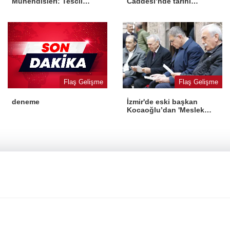
Mühendisleri: Tescil
Caddesi’nde tarihi
yasaya aykırı
dönüşüm
Flaş Gelişme
Flaş Gelişme
İzmir'de eski başkan
deneme
Kocaoğlu’dan 'Meslek
Fabrikası' desteği