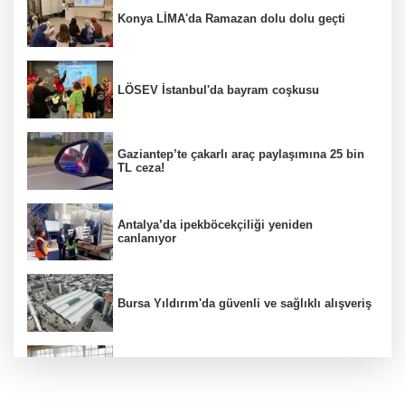
Konya LİMA'da Ramazan dolu dolu geçti
LÖSEV İstanbul'da bayram coşkusu
Gaziantep’te çakarlı araç paylaşımına 25 bin
TL ceza!
Antalya’da ipekböcekçiliği yeniden
canlanıyor
Bursa Yıldırım'da güvenli ve sağlıklı alışveriş
Konya Karatay'da futsalda ikinci randevu