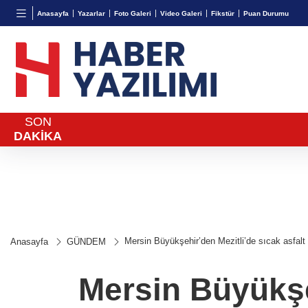
BGN
VND
GAU/
Anasayfa
Yazarlar
Foto Galeri
Video Galeri
Fikstür
Puan Durumu
27,9743
%-0,22
0,0018
%0,32
6.660,
SON
DAKİKA
Mersin Büyükşehir’den Mezitli’de sıcak asfalt 
Anasayfa
GÜNDEM
Mersin Büyükşeh