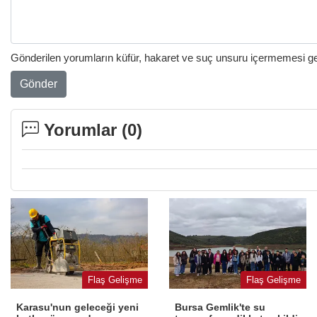
Gönderilen yorumların küfür, hakaret ve suç unsuru içermemesi gere
Gönder
Yorumlar (
0
)
Flaş Gelişme
Flaş Gelişme
Karasu'nun geleceği yeni
Bursa Gemlik'te su