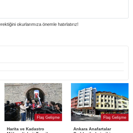
ktiğini okurlarımıza önemle hatırlatırız!
Flaş Gelişme
Flaş Gelişme
Harita ve Kadastro
Ankara Anafartalar