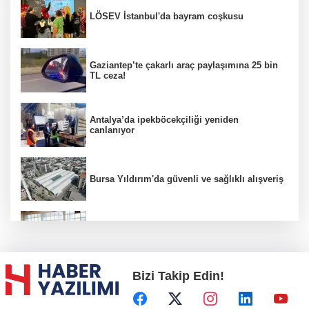
LÖSEV İstanbul'da bayram coşkusu
Gaziantep’te çakarlı araç paylaşımına 25 bin
TL ceza!
Antalya’da ipekböcekçiliği yeniden
canlanıyor
Bursa Yıldırım'da güvenli ve sağlıklı alışveriş
Konya Karatay'da futsalda ikinci randevu
Bizi Takip Edin!
Başkent'in göletlerinde temizlik ve bakım
sürüyor