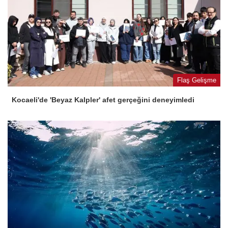
Flaş Gelişme
Kocaeli'de 'Beyaz Kalpler' afet gerçeğini deneyimledi