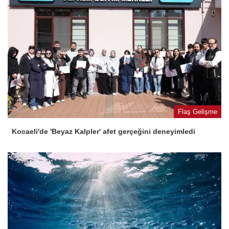
Flaş Gelişme
Kocaeli'de 'Beyaz Kalpler' afet gerçeğini deneyimledi