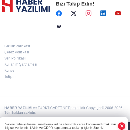
Bizi Takip Edin!
Başkent'in göletlerinde temizlik ve bakım
sürüyor
Aile'nin 'sosyal risk haritaları' şekilleniyor
Gizlilik Politikası
Ordu Altınordu’ya yeni etkinlik ve fuar alanı
Çerez Politikası
geliyor
Veri Politikası
Kullanım Şartnamesi
Künye
İletişim
HABER YAZILIMI
ve TURKTICARET.NET projesidir Copyright© 2006-2026
Tüm hakları saklıdır.
Sizlere daha iyi hizmet sunabilmek adına sitemizde çerez konumlandırmaktayız.
Kişisel verileriniz, KVKK ve GDPR kapsamında toplanıp işlenir. Sitemizi