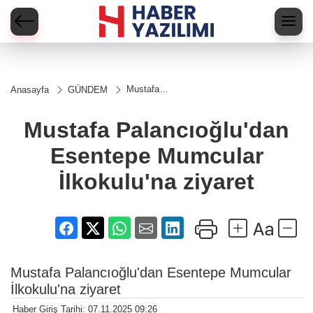
Mustafa
Anasayfa
GÜNDEM
Palancıoğlu'dan
Esentepe
Mumcular
Mustafa Palancıoğlu'dan
İlkokulu'na
ziyaret
Esentepe Mumcular
İlkokulu'na ziyaret
Mustafa Palancıoğlu'dan Esentepe Mumcular
İlkokulu'na ziyaret
Haber Giriş Tarihi: 07.11.2025 09:26