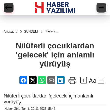
Nilüferli
Anasayfa
GÜNDEM
çocuklardan
'gelecek'
için anlamlı
Nilüferli çocuklardan
yürüyüş
'gelecek' için anlamlı
yürüyüş
Nilüferli çocuklardan 'gelecek' için anlamlı
yürüyüş
Haber Giriş Tarihi: 20.11.2025 15:42