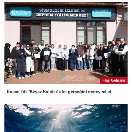
Flaş Gelişme
Kocaeli'de 'Beyaz Kalpler' afet gerçeğini deneyimledi