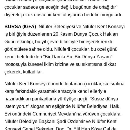
çocuklar sadece geleceğin değil, bugünün de ortağıdır”
diyerek çocuk dostu bir kent oluşturma hedefini vurguladı.
BURSA (İGFA) -
Nilüfer Belediyesi ve Nilüfer Kent Konseyi
iş birliğiyle düzenlenen 20 Kasım Dünya Çocuk Hakları
Günü etkinliği, bu yıl çevre bilinciyle birleşerek renkli
görüntülere sahne oldu. Nilüferli çocuklar, bu özel günü
kendi belirledikleri “Bir Damla Su, Bir Dünya Yaşam”
mottosuyla küresel iklim krizine ve su sıkıntısına dikkat
çekerek, kutladılar.
Nilüfer Kent Konseyi önünde toplanan çocuklar, su israfına
karşı farkındalık yaratmak amacıyla kendi elleriyle
hazırladıkları pankartlarla yürüyüşe geçti. “Susuz dünya
istemiyoruz” sloganları eşliğinde Nilüfer Belediyesi Halk
Evi önündeki Cumhuriyet Meydanı’na yürüyen çocuklara,
Nilüfer Belediye Başkanı Şadi Özdemir ve Nilüfer Kent
Konseyi Genel Sekreteri Doç. Dr. Elif Han Köse Çal da