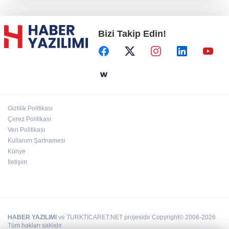
Konya Karatay'da futsalda ikinci randevu
Bizi Takip Edin!
Başkent'in göletlerinde temizlik ve bakım
sürüyor
Aile'nin 'sosyal risk haritaları' şekilleniyor
Gizlilik Politikası
Ordu Altınordu’ya yeni etkinlik ve fuar alanı
Çerez Politikası
geliyor
Veri Politikası
Kullanım Şartnamesi
Künye
İletişim
HABER YAZILIMI
ve TURKTICARET.NET projesidir Copyright© 2006-2026
Tüm hakları saklıdır.