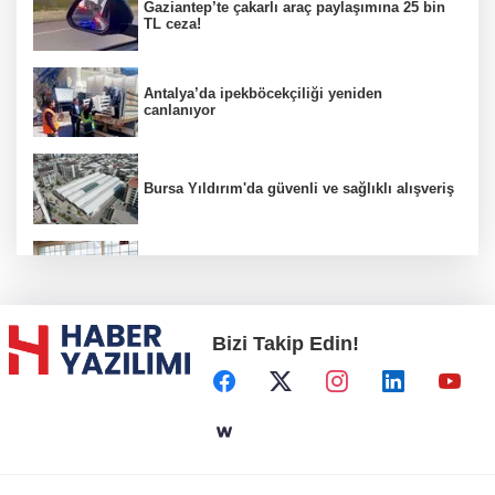
Gaziantep’te çakarlı araç paylaşımına 25 bin
TL ceza!
Antalya’da ipekböcekçiliği yeniden
canlanıyor
Bursa Yıldırım'da güvenli ve sağlıklı alışveriş
Konya Karatay'da futsalda ikinci randevu
Bizi Takip Edin!
Başkent'in göletlerinde temizlik ve bakım
sürüyor
Aile'nin 'sosyal risk haritaları' şekilleniyor