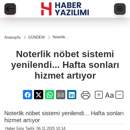
Noterlik
Anasayfa
GÜNDEM
nöbet
sistemi
yenilendi...
Noterlik nöbet sistemi
Hafta
sonları
yenilendi... Hafta sonları
hizmet
artıyor
hizmet artıyor
Noterlik nöbet sistemi yenilendi... Hafta sonları
hizmet artıyor
Haber Giriş Tarihi: 06.11.2025 10:14