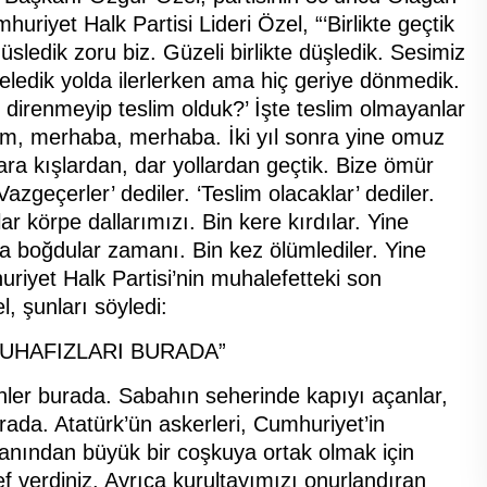
uriyet Halk Partisi Lideri Özel, “‘Birlikte geçtik
ğüsledik zoru biz. Güzeli birlikte düşledik. Sesimiz
deledik yolda ilerlerken ama hiç geriye dönmedik.
irenmeyip teslim olduk?’ İşte teslim olmayanlar
ım, merhaba, merhaba. İki yıl sonra yine omuz
ara kışlardan, dar yollardan geçtik. Bize ömür
Vazgeçerler’ dediler. ‘Teslim olacaklar’ dediler.
r körpe dallarımızı. Bin kere kırdılar. Yine
ya boğdular zamanı. Bin kez ölümlediler. Yine
riyet Halk Partisi’nin muhalefetteki son
l, şunları söyledi:
MUHAFIZLARI BURADA”
enler burada. Sabahın seherinde kapıyı açanlar,
rada. Atatürk’ün askerleri, Cumhuriyet’in
yanından büyük bir coşkuya ortak olmak için
ef verdiniz. Ayrıca kurultayımızı onurlandıran