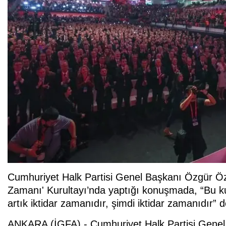
Cumhuriyet Halk Partisi Genel Başkanı Özgür Özel
Zamanı' Kurultayı’nda yaptığı konuşmada, “Bu kur
artık iktidar zamanıdır, şimdi iktidar zamanıdır” d
ANKARA (İGFA) - Cumhuriyet Halk Partisi Genel 