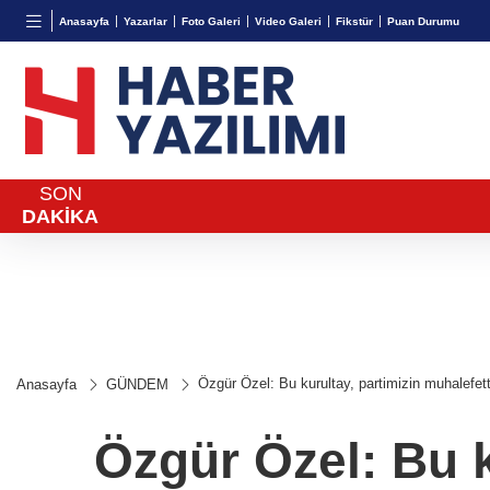
TND
BGN
VND
Anasayfa
Yazarlar
Foto Galeri
Video Galeri
Fikstür
Puan Durumu
16,3788
%0,90
27,9743
%-0,22
0,0018
SON
DAKİKA
Özgür Özel: Bu kurultay, partimizin muhalefett
Anasayfa
GÜNDEM
Özgür Özel: Bu k