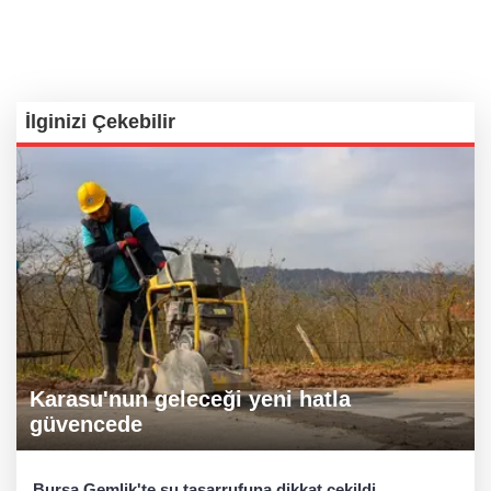
İlginizi Çekebilir
Karasu'nun geleceği yeni hatla
güvencede
Bursa Gemlik'te su tasarrufuna dikkat çekildi