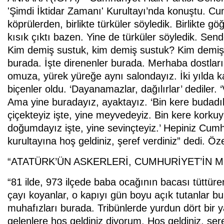
'Şimdi İktidar Zamanı' Kurultayı’nda konuştu. Cumh
köprülerden, birlikte türküler söyledik. Birlikte gö
kısık çıktı bazen. Yine de türküler söyledik. Sen
Kim demiş sustuk, kim demiş sustuk? Kim demiş d
burada. İşte direnenler burada. Merhaba dostlar
omuza, yürek yüreğe aynı salondayız. İki yılda k
biçenler oldu. ‘Dayanamazlar, dağılırlar’ dediler. ‘
Ama yine buradayız, ayaktayız. ‘Bin kere budadıla
çiçekteyiz işte, yine meyvedeyiz. Bin kere korku
doğumdayız işte, yine sevinçteyiz.’ Hepiniz Cumhu
kurultayına hoş geldiniz, şeref verdiniz” dedi. Öze
“ATATÜRK’ÜN ASKERLERİ, CUMHURİYET’İN 
“81 ilde, 973 ilçede baba ocağının bacası tüttür
çayı koyanlar, o kapıyı gün boyu açık tutanlar bu
muhafızları burada. Tribünlerde yurdun dört bir 
gelenlere hoş geldiniz diyorum. Hoş geldiniz, şer