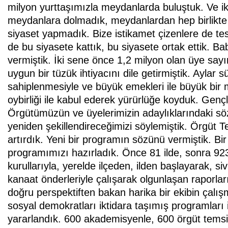
milyon yurttaşımızla meydanlarda buluştuk. Ve ik
meydanlara dolmadık, meydanlardan hep birlikte 
siyaset yapmadık. Bize istikamet çizenlere de tesl
de bu siyasete kattık, bu siyasete ortak ettik. B
vermiştik. İki sene önce 1,2 milyon olan üye say
uygun bir tüzük ihtiyacını dile getirmiştik. Ayla
sahiplenmesiyle ve büyük emekleri ile büyük bir
oybirliği ile kabul ederek yürürlüğe koyduk. Genç
Örgütümüzün ve üyelerimizin adaylıklarındaki sö
yeniden şekillendireceğimizi söylemiştik. Örgüt Tem
artırdık. Yeni bir programın sözünü vermiştik.
programımızı hazırladık. Önce 81 ilde, sonra 923 
kurullarıyla, yerelde ilçeden, ilden başlayarak, siv
kanaat önderleriyle çalışarak olgunlaşan raporla
doğru perspektiften bakan harika bir ekibin çalış
sosyal demokratları iktidara taşımış programları 
yararlandık. 600 akademisyenle, 600 örgüt temsilc