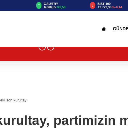
GAU/TRY
BIST 100
%0,32
6.660,55
%2,59
13.779,39
%-0,14
GÜND
‹
›
eki son kurultayı
urultay, partimizin 