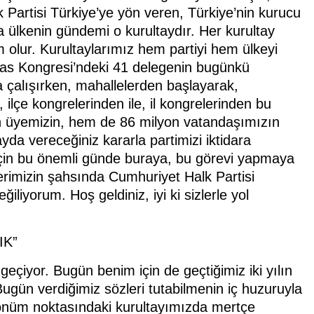
Partisi Türkiye’ye yön veren, Türkiye’nin kurucu
sa ülkenin gündemi o kurultaydır. Her kurultay
 olur. Kurultaylarımız hem partiyi hem ülkeyi
ivas Kongresi’ndeki 41 delegenin bugünkü
aya çalışırken, mahallelerden başlayarak,
lçe kongrelerinden ile, il kongrelerinden bu
on üyemizin, hem de 86 milyon vatandaşımızın
yda vereceğiniz kararla partimizi iktidara
 için bu önemli günde buraya, bu görevi yapmaya
elerimizin şahsında Cumhuriyet Halk Partisi
liyorum. Hoş geldiniz, iyi ki sizlerle yol
IK”
 geçiyor. Bugün benim için de geçtiğimiz iki yılın
ugün verdiğimiz sözleri tutabilmenin iç huzuruyla
önüm noktasındaki kurultayımızda mertçe