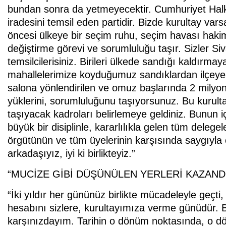
bundan sonra da yetmeyecektir. Cumhuriyet Halk 
iradesini temsil eden partidir. Bizde kurultay var
öncesi ülkeye bir seçim ruhu, seçim havası hakim
değiştirme görevi ve sorumluluğu taşır. Sizler S
temsilcilerisiniz. Birileri ülkede sandığı kaldırm
mahallelerimize koyduğumuz sandıklardan ilçeye, i
salona yönlendirilen ve omuz başlarında 2 mily
yüklerini, sorumluluğunu taşıyorsunuz. Bu kurulta
taşıyacak kadroları belirlemeye geldiniz. Bunun
büyük bir disiplinle, kararlılıkla gelen tüm deleg
örgütünün ve tüm üyelerinin karşısında saygıyla eği
arkadaşıyız, iyi ki birlikteyiz.”
“MUCİZE GİBİ DÜŞÜNÜLEN YERLERİ KAZAND
“İki yıldır her gününüz birlikte mücadeleyle geçti,
hesabını sizlere, kurultayımıza verme günüdür. B
karşınızdayım. Tarihin o dönüm noktasında, o d