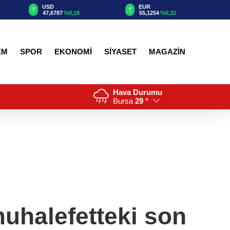
USD
EUR
47,6787
%0,18
55,1254
%0,32
EM
SPOR
EKONOMİ
SİYASET
MAGAZİN
Hava Durumu
Bursa
29 °
muhalefetteki son