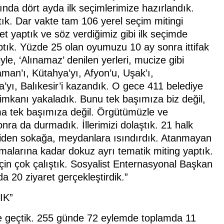
ında dört ayda ilk seçimlerimize hazırlandık.
tık. Dar vakte tam 106 yerel seçim mitingi
t yaptık ve söz verdiğimiz gibi ilk seçimde
 yaptık. Yüzde 25 olan oyumuzu 10 ay sonra ittifak
yle, ‘Alınamaz’ denilen yerleri, mucize gibi
yaman’ı, Kütahya’yı, Afyon’u, Uşak’ı,
’yı, Balıkesir’i kazandık. O gece 411 belediye
imkanı yakaladık. Bunu tek başımıza biz değil,
 ama tek başımıza değil. Örgütümüzle ve
onra da durmadık. İllerimizi dolaştık. 21 halk
eniden sokağa, meydanlara ısındırdık. Atanmayan
şmalarına kadar dokuz ayrı tematik miting yaptık.
için çok çalıştık. Sosyalist Enternasyonal Başkan
a 20 ziyaret gerçekleştirdik.”
IK”
ne geçtik. 255 günde 72 eylemde toplamda 11