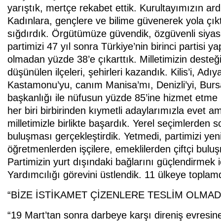
yarıştık, mertçe rekabet ettik. Kurultayımızın ard
Kadınlara, gençlere ve bilime güvenerek yola çık
sığdırdık. Örgütümüze güvendik, özgüvenli siyase
partimizi 47 yıl sonra Türkiye’nin birinci partisi
olmadan yüzde 38’e çıkarttık. Milletimizin desteği
düşünülen ilçeleri, şehirleri kazandık. Kilis’i, Adı
Kastamonu’yu, canım Manisa’mı, Denizli’yi, Bursa
başkanlığı ile nüfusun yüzde 85’ine hizmet etme 
her biri birbirinden kıymetli adaylarımızla evet
milletimizle birlikte başardık. Yerel seçimlerden s
buluşması gerçekleştirdik. Yetmedi, partimizi y
öğretmenlerden işçilere, emeklilerden çiftçi bulu
Partimizin yurt dışındaki bağlarını güçlendirmek 
Yardımcılığı görevini üstlendik. 11 ülkeye toplamd
“BİZE İSTİKAMET ÇİZENLERE TESLİM OLMAD
“19 Mart’tan sonra darbeye karşı direniş evresi