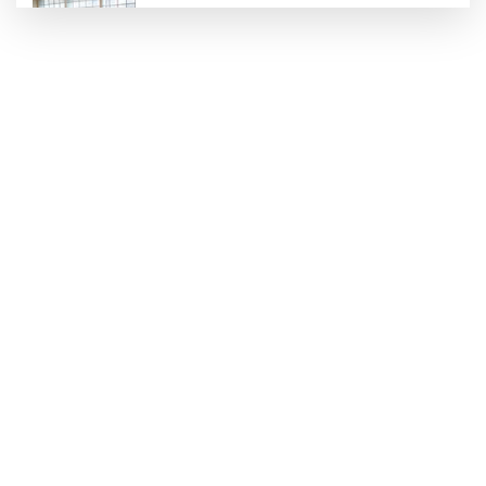
Konya Karatay'da futsalda ikinci randevu
Başkent'in göletlerinde temizlik ve bakım
sürüyor
Aile'nin 'sosyal risk haritaları' şekilleniyor
Ordu Altınordu’ya yeni etkinlik ve fuar alanı
geliyor