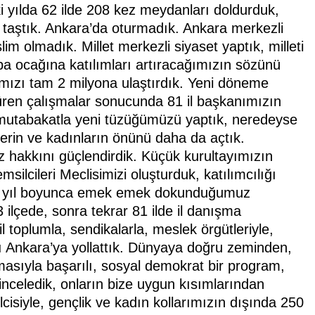
i yılda 62 ilde 208 kez meydanları doldurduk,
taştık. Ankara’da oturmadık. Ankara merkezli
im olmadık. Millet merkezli siyaset yaptık, milleti
aba ocağına katılımları artıracağımızın sözünü
ımızı tam 2 milyona ulaştırdık. Yeni döneme
r süren çalışmalar sonucunda 81 il başkanımızın
 mutabakatla yeni tüzüğümüzü yaptık, neredeyse
lerin ve kadınların önünü daha da açtık.
z hakkını güçlendirdik. Küçük kurultayımızın
silcileri Meclisimizi oluşturduk, katılımcılığı
 Bir yıl boyunca emek emek dokunduğumuz
ilçede, sonra tekrar 81 ilde il danışma
il toplumla, sendikalarla, meslek örgütleriyle,
rı Ankara’ya yollattık. Dünyaya doğru zeminden,
masıyla başarılı, sosyal demokrat bir program,
inceledik, onların bize uygun kısımlarından
isiyle, gençlik ve kadın kollarımızın dışında 250