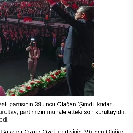
, partisinin 39’uncu Olağan 'Şimdi İktidar
ultay, partimizin muhalefetteki son kurultayıdır;
edi.
Başkanı Özgür Özel, partisinin 39’uncu Olağan