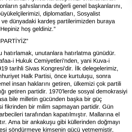
i, onların şahıslarında değerli genel başkanlarını,
yükelçilerimizi, diplomatları, Sosyalist
n ve dünyadaki kardeş partilerimizden buraya
Hepiniz hoş geldiniz.”
PARTİYİZ”
 hatırlamak, unutanlara hatırlatma günüdür.
faa-i Hukuk Cemiyetleri’nden, yani Kuva-i
19 tarihli Sivas Kongresi’dir. İlk delegelerimiz,
uriyet Halk Partisi, önce kurtuluşu, sonra
emel insan haklarını getiren, ülkemizi çok partili
ı getiren partidir. 1970’lerde sosyal demokrasiyi
lmasa bile milletin gücünden başka bir güç
fikrinden bir milim sapmayan partidir. Gün
rbecileri tarafından kapatılmıştır. Mallarına el
ır. Ama bir ankakuşu gibi küllerinden doğmayı
teşi söndürmeye kimsenin gücü yetmemiştir,