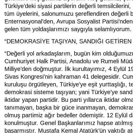
Türkiye’deki siyasi partilerin değerli temsilcilerin
tüm üyelerini, salonumuzu şereflendiren değerli bü
Enternasyonal’den, Avrupa Sosyalist Partisi’nde
gelen tüm yoldaşlarımızı saygıyla selamlıyorum. 
“DEMOKRASİYE TAŞIYAN, SANDIĞI GETİREN 
“Değerli yol arkadaşlarım, bugün kim olduğumuzu
Cumhuriyet Halk Partisi, Anadolu ve Rumeli Müda
Milliye’den doğmuştur. İlk kurultayımız, 4 Eylül 19
Sivas Kongresi’nin kahraman 41 delegesidir. Cumh
kuruluşu örgütleyen, Türkiye’ye eşit yurttaşlığı, t
demokrasi sisteme taşıyan; yani Türkiye’ye sandığ
iktidar yapan partidir. Bu parti yıllarca iktidar o
tanımayan, başka bir güce inanmayan, demokrasi 
olmuş partimiz ağır bedeller ödemiştir. 12 Eylül da
konulmuştur. Genel Başkanlarımız hapse atılmışt
başarmıştır. Mustafa Kemal Atatürk’ün yaktığı a